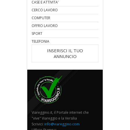
CASE E ATTIVITA'
CERCO LAVORO
COMPUTER
OFFRO LAVORO
SPORT
TELEFONIA
INSERISCI IL TUO
ANNUNCIO
Viareggino.it, il Portale internet che
"vive" Viareggio e la Versilia
Scrivici:
info@viareggino.com
Ufficio Stampa: