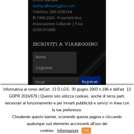
stampa@viareggino.com
Telefono: 389-0205164
© 1999-2026 - Proprietà Viva
Associazione Culturale | P.Iva
02361310465
ISCRIVITI A VIAREGGINO
Informativa ai sensi dell'art. 13 D.LGS. 30 giugno 2003 n.196 e dell'art. 13
GDPR 2016/679 | Questo sito utilizza cookies, anche di terze parti,
Homepage
Notizie
Speciali
Eventi
Foto Carnevale
necessari al funzionamento e per inviarti pubblicità e servizi in linea con
Foto Viareggino
Partners
Contatti
le tue preferenze.
Privacy e Cookie Policy
Mappa
Chiudendo questo banner, scorrendo questa pagina o cliccando
qualunque suo elemento acconsenti all'uso dei
123172586
cookies.
Informazioni
OK