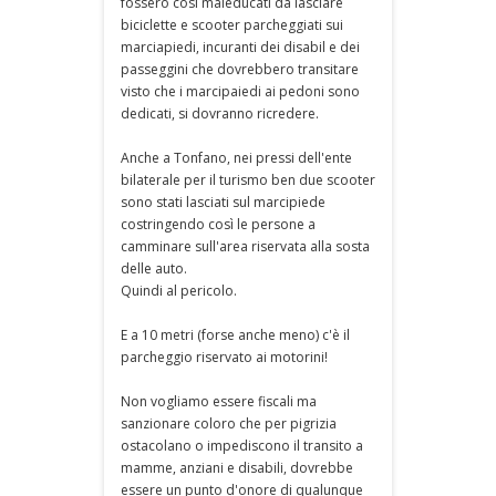
fossero così maleducati da lasciare
biciclette e scooter parcheggiati sui
marciapiedi, incuranti dei disabil e dei
passeggini che dovrebbero transitare
visto che i marcipaiedi ai pedoni sono
dedicati, si dovranno ricredere.
Anche a Tonfano, nei pressi dell'ente
bilaterale per il turismo ben due scooter
sono stati lasciati sul marcipiede
costringendo così le persone a
camminare sull'area riservata alla sosta
delle auto.
Quindi al pericolo.
E a 10 metri (forse anche meno) c'è il
parcheggio riservato ai motorini!
Non vogliamo essere fiscali ma
sanzionare coloro che per pigrizia
ostacolano o impediscono il transito a
mamme, anziani e disabili, dovrebbe
essere un punto d'onore di qualunque