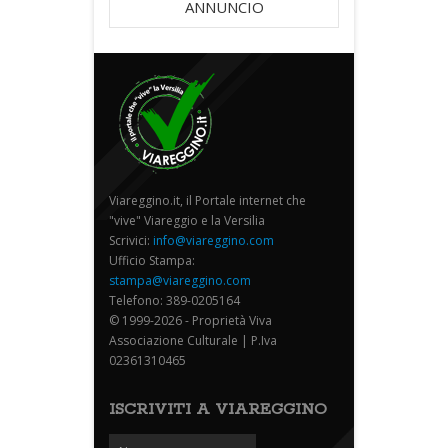
ANNUNCIO
Viareggino.it, il Portale internet che
"vive" Viareggio e la Versilia
Scrivici:
info@viareggino.com
Ufficio Stampa:
stampa@viareggino.com
Telefono: 389-0205164
© 1999-2026 - Proprietà Viva
Associazione Culturale | P.Iva
02361310465
ISCRIVITI A VIAREGGINO