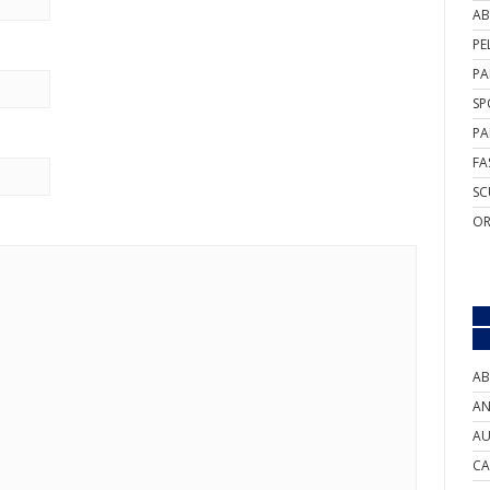
AB
PE
PA
SP
PA
FA
SC
OR
AB
AN
AU
CA