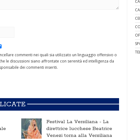
CA
CA
CE
CO
OF
SP
TE
cancellare commenti nei quali sia utilizzato un linguaggio offensivo o
he le discussioni siano affrontate con serenità ed intelligenza da
ponsabile dei commenti inseriti.
BLICATE
Festival La Versiliana -
La
ale
direttrice lucchese Beatrice
Venezi torna alla Versiliana