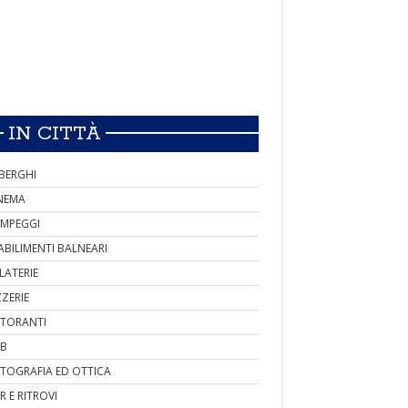
IN CITTÀ
BERGHI
NEMA
MPEGGI
ABILIMENTI BALNEARI
LATERIE
ZZERIE
STORANTI
B
TOGRAFIA ED OTTICA
R E RITROVI