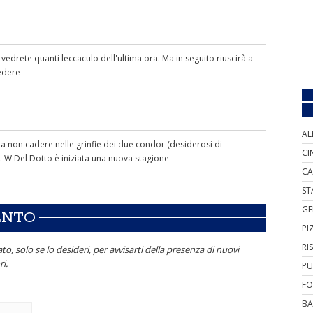
 vedrete quanti leccaculo dell'ultima ora. Ma in seguito riuscirà a
vedere
AL
 non cadere nelle grinfie dei due condor (desiderosi di
CI
to. W Del Dotto è iniziata una nuova stagione
CA
ST
GE
ENTO
PI
RI
to, solo se lo desideri, per avvisarti della presenza di nuovi
i.
PU
FO
BA