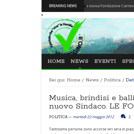
Carnevale - Nominata la nuova Fondazione Carnevale di Viare
BREAKING NEWS
HOME
NEWS
EVENTI
SPE
Sei qui:
Home
/
News
/
Politica
/
Det
Musica, brindisi e ball
nuovo Sindaco. LE FO
martedì 22 maggio 2012
2
POLITICA
Tantissime persone sono accorse ieri sera in piaz