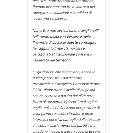
dell'UDC, suoi tradizionali riferimenti,
finendo per non andare a votare o per
ripiegare su coalizioni e candidati di
schieramenti diversi.
Non c'è, a mio avviso, da meravigliarsi!Il
fallimento politico in Versilia e nella
Provincia di Lucca di queste compagini
ha raggiunto livelli clamorosi se
paragonati al tradizionale consenso
moderato del territorio.
E "gli stracci" che si lanciano, anche in
questi giorni, fra Coordinatore
Provinciale e Consiglieri Comunali dentro
il PDL, dimostrano il livello di litigiosità
che ha corroso il partito dal di dentro,
frutto di "dispetti e ripicche" mai sopite
negli anni, e che finiscono per perdere di
vista gli interessi dei cittadini ai quali
interessa poco "la battaglia delle tessere
o il commissariamento dei partiti", ma
chiedono invece, e a gran voce, di essere