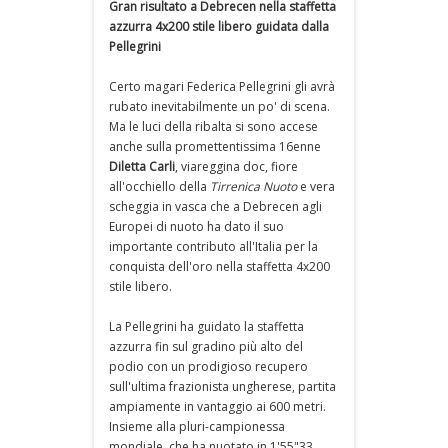
Gran risultato a Debrecen nella staffetta
azzurra 4x200 stile libero guidata dalla
Pellegrini
Certo magari Federica Pellegrini gli avrà
rubato inevitabilmente un po' di scena.
Ma le luci della ribalta si sono accese
anche sulla promettentissima 16enne
Diletta Carli
, viareggina doc, fiore
all'occhiello della
Tirrenica Nuoto
e vera
scheggia in vasca che a Debrecen agli
Europei di nuoto ha dato il suo
importante contributo all'Italia per la
conquista dell'oro nella staffetta 4x200
stile libero.
La Pellegrini ha guidato la staffetta
azzurra fin sul gradino più alto del
podio con un prodigioso recupero
sull'ultima frazionista ungherese, partita
ampiamente in vantaggio ai 600 metri.
Insieme alla pluri-campionessa
mondiale, che ha nuotato in 1'55"33,