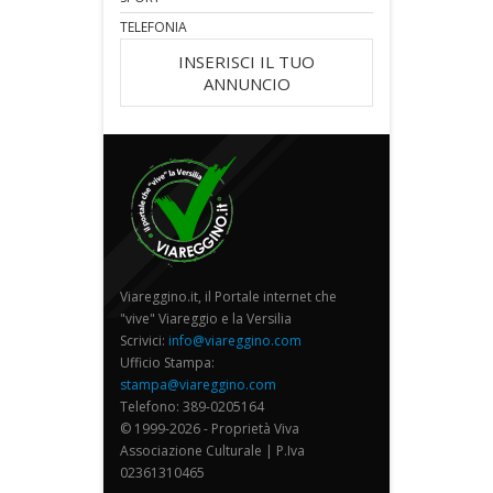
TELEFONIA
INSERISCI IL TUO
ANNUNCIO
Viareggino.it, il Portale internet che
"vive" Viareggio e la Versilia
Scrivici:
info@viareggino.com
Ufficio Stampa:
stampa@viareggino.com
Telefono: 389-0205164
© 1999-2026 - Proprietà Viva
Associazione Culturale | P.Iva
02361310465