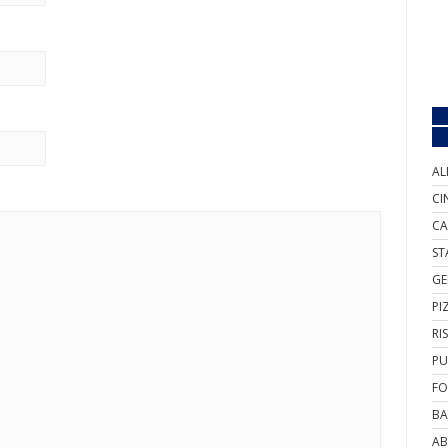
AL
CI
CA
ST
GE
PI
RI
PU
FO
BA
AB