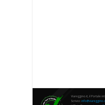
Viareggino.it, il Portale in
Scrivici:
info@viareggino