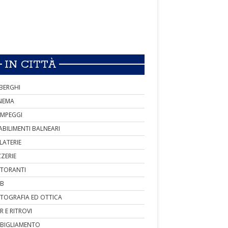
IN CITTÀ
BERGHI
NEMA
MPEGGI
ABILIMENTI BALNEARI
LATERIE
ZZERIE
STORANTI
B
TOGRAFIA ED OTTICA
R E RITROVI
BIGLIAMENTO