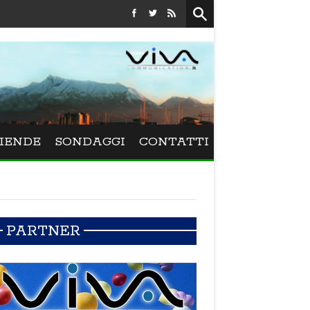
Festival La Versiliana - La direttrice lucchese Beatrice Vene
IENDE
SONDAGGI
CONTATTI
PARTNER