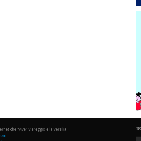
I
ternet che "vive" Viareggio e la Versilia
.com