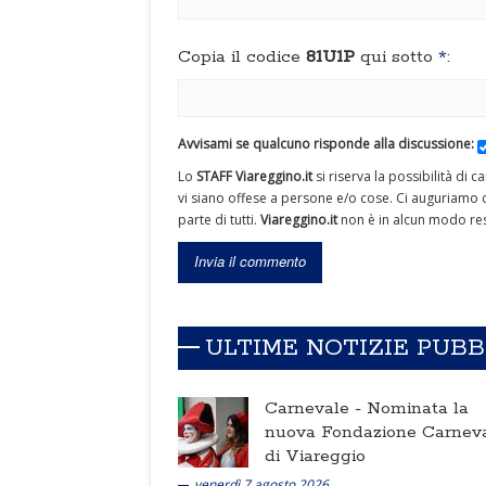
Copia il codice
81U1P
qui sotto
*
:
Avvisami se qualcuno risponde alla discussione:
Lo
STAFF Viareggino.it
si riserva la possibilità di 
vi siano offese a persone e/o cose. Ci auguriamo c
parte di tutti.
Viareggino.it
non è in alcun modo res
ULTIME NOTIZIE PUB
Carnevale -
Nominata la
nuova Fondazione Carnev
di Viareggio
venerdì 7 agosto 2026