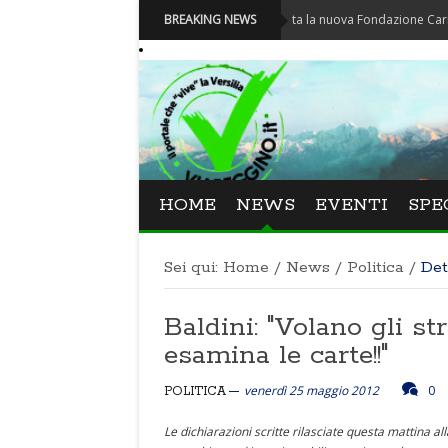
Carnevale - Nominata la nuova Fondazione Carnevale di 
BREAKING NEWS
HOME
NEWS
EVENTI
SPE
Sei qui:
Home
/
News
/
Politica
/
Det
Baldini: "Volano gli st
esamina le carte!!"
venerdì 25 maggio 2012
0
POLITICA
Le dichiarazioni scritte rilasciate questa mattina 