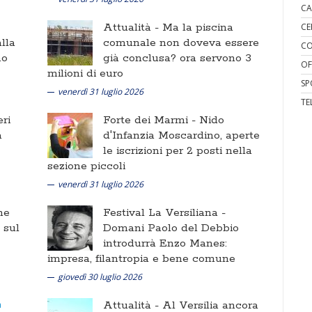
CA
Attualità -
Ma la piscina
CE
lla
comunale non doveva essere
CO
no
già conclusa? ora servono 3
OF
milioni di euro
SP
venerdì 31 luglio 2026
TE
ri
Forte dei Marmi -
Nido
a
d'Infanzia Moscardino, aperte
le iscrizioni per 2 posti nella
sezione piccoli
venerdì 31 luglio 2026
ne
Festival La Versiliana -
i sul
Domani Paolo del Debbio
introdurrà Enzo Manes:
impresa, filantropia e bene comune
giovedì 30 luglio 2026
Attualità -
Al Versilia ancora