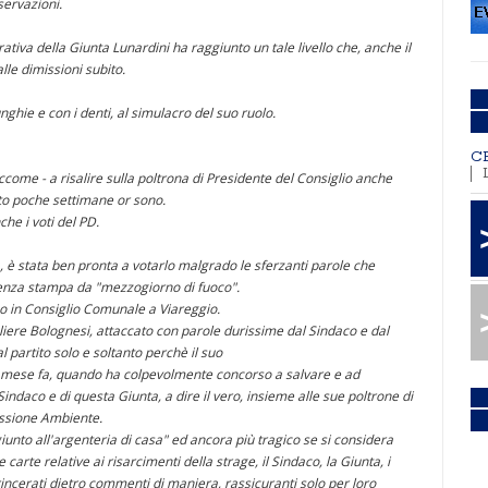
servazioni.
rativa della Giunta Lunardini ha raggiunto un tale livello che, anche il
lle dimissioni subito.
nghie e con i denti, al simulacro del suo ruolo.
C
eccome - a risalire sulla poltrona di Presidente del Consiglio anche
ato poche settimane or sono.
he i voti del PD.
, è stata ben pronta a votarlo malgrado le sferzanti parole che
renza stampa da "mezzogiorno di fuoco".
no in Consiglio Comunale a Viareggio.
ere Bolognesi, attaccato con parole durissime dal Sindaco e dal
partito solo e soltanto perchè il suo
mese fa, quando ha colpevolmente concorso a salvare e ad
ndaco e di questa Giunta, a dire il vero, insieme alle sue poltrone di
ssione Ambiente.
nto all'argenteria di casa" ed ancora più tragico se si considera
arte relative ai risarcimenti della strage, il Sindaco, la Giunta, i
rincerati dietro commenti di maniera, rassicuranti solo per loro