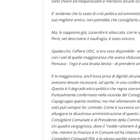
sono chiare ed inequivocabili e meritano alcune os
E' evidente che lo stato di crisi politica ed amminist
suo migliore amico, non potrebbe che consigliarlo a
Ma, lo sappiamo già, Lunardini è attaccato, con le u
Però, nel descrivere il naufragio, è stato sincero.
Spadaccini, l'alfiere UDC, si era reso disponibile - 
con i voti di quella maggioranza che aveva sfiduci
Pensava - l'ego è una brutta bestia - di prendere anc
E la maggioranza, anch'essa priva di dignità alcuna
avevano dovuto incassare, ad aprile, in una confe
Questo è il degrado etico-politico che regna sovra
Puntualmente confermato nella vicenda del Consigli
Capogruppo questa mattina, ma mai allontanato dal 
voto può sempre far comodo. Come è successo un 
allungare la disastrosa amministrazione di questo Si
Consigliere Comunale e di Presidente della Commi
Un quadro vergognoso, dove il "redde rationem è giu
che, mentre la Finanza è in Comune ed ha chiesto le c
Consiglieri Comunali PDL e lo stesso partito sono t