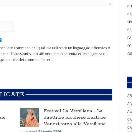
PE
PA
SP
PA
FA
SC
cancellare commenti nei quali sia utilizzato un linguaggio offensivo o
he le discussioni siano affrontate con serenità ed intelligenza da
OR
ponsabile dei commenti inseriti.
BLICATE
AB
AN
Festival La Versiliana -
La
AU
ale
direttrice lucchese Beatrice
CA
Venezi torna alla Versiliana
CA
venerdì 31 luglio 2026