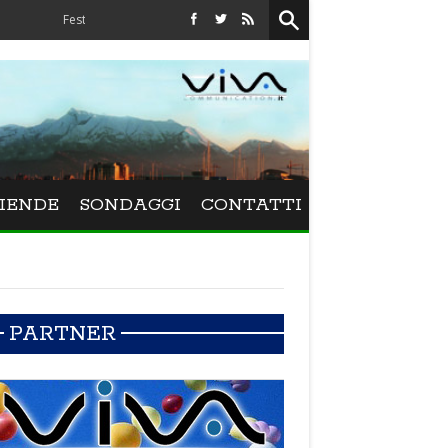
Festival La Versiliana - La direttrice lucchese Beatrice Venezi torna alla Versilia
IENDE
SONDAGGI
CONTATTI
PARTNER