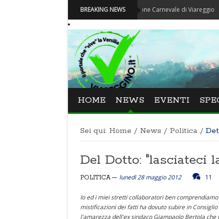
Carnevale - Nominata la nuova Fondazione Carnevale di Viareggio
BREAKING NEWS
HOME
NEWS
EVENTI
SPE
Sei qui:
Home
/
News
/
Politica
/
Det
Del Dotto: "lasciateci l
lunedì 28 maggio 2012
11
POLITICA
Io ed i miei stretti collaboratori ben comprendiamo 
mistificazioni dei fatti ha dovuto subire in Consig
l'amarezza dell'ex sindaco Giampaolo Bertola che