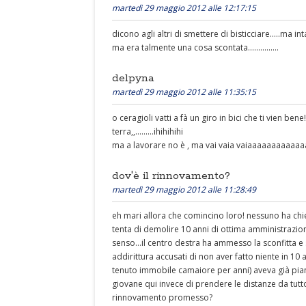
martedì 29 maggio 2012 alle 12:17:15
dicono agli altri di smettere di bisticciare.....ma i
ma era talmente una cosa scontata...............
delpyna
martedì 29 maggio 2012 alle 11:35:15
o ceragioli vatti a fà un giro in bici che ti vien be
terra,,.........ihihihihi
ma a lavorare no è , ma vai vaia vaiaaaaaaaaaaaaaa
dov'è il rinnovamento?
martedì 29 maggio 2012 alle 11:28:49
eh mari allora che comincino loro! nessuno ha chiest
tenta di demolire 10 anni di ottima amministrazi
senso...il centro destra ha ammesso la sconfitta e
addirittura accusati di non aver fatto niente in 10 a
tenuto immobile camaiore per anni) aveva già pian
giovane qui invece di prendere le distanze da tutto 
rinnovamento promesso?