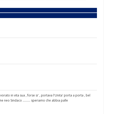
vorato in vita sua , forse si' , portava l'Unita' porta a porta , bel
 neo Sindaco .......... speriamo che abbia palle