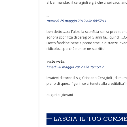
al bar mandaci il ceragioli e già che ci sei vacci anch
...
martedì 29 maggio 2012 alle 08:57:11
ben detto....tra l'altro la sconfitta senza precedenti
sonora sconfitta di ceragioli 5 anni fa....quindi....
Dotto farebbe bene a prenderne le distanze invece di
ridicolo.....perchè non se ne sta zitto!
valevela
lunedì 28 maggio 2012 alle 19:15:17
levatevi di torno il sig. Cristiano Ceragioli , di 
pieno di questi figuri , se ci tenete alla credibilita'
auguri ai giovani
LASCIA IL TUO COMM