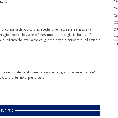
CA
e te....
CA
CE
CO
 di cui parla del dotto di precedenti ne ha....e mi riferisco alla
OF
.Ceragioli non ce lo vuole più nessuno intorno...giusto loro....e Del
SP
 difenderlo...tra l'altro chi gliel'ha detto di scrivere quell'articolo
TE
mummie riesumate ne abbiamo abbastanza , gia' il parlamento ne e'
 levatelo di tuirno al piu' presto
ENTO