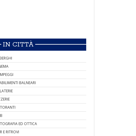
IN CITTÀ
BERGHI
NEMA
MPEGGI
ABILIMENTI BALNEARI
LATERIE
ZZERIE
STORANTI
B
TOGRAFIA ED OTTICA
R E RITROVI