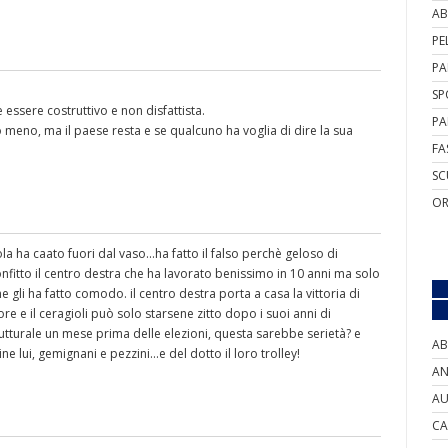
AB
PE
PA
SP
essere costruttivo e non disfattista.
PA
 o meno, ma il paese resta e se qualcuno ha voglia di dire la sua
FA
SC
OR
la ha caato fuori dal vaso...ha fatto il falso perchè geloso di
confitto il centro destra che ha lavorato benissimo in 10 anni ma solo
 gli ha fatto comodo. il centro destra porta a casa la vittoria di
e e il ceragioli può solo starsene zitto dopo i suoi anni di
utturale un mese prima delle elezioni, questa sarebbe serietà? e
AB
lui, gemignani e pezzini...e del dotto il loro trolley!
AN
AU
CA