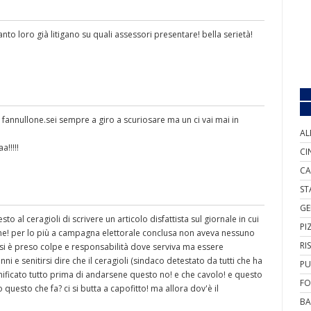
ntanto loro già litigano su quali assessori presentare! bella serietà!
ne! fannullone.sei sempre a giro a scuriosare ma un ci vai mai in
AL
!!!!!
CI
CA
ST
GE
o al ceragioli di scrivere un articolo disfattista sul giornale in cui
PI
one! per lo più a campagna elettorale conclusa non aveva nessuno
RI
 si è preso colpe e responsabilità dove serviva ma essere
nni e senitirsi dire che il ceragioli (sindaco detestato da tutti che ha
PU
ificato tutto prima di andarsene questo no! e che cavolo! e questo
FO
questo che fa? ci si butta a capofitto! ma allora dov'è il
BA