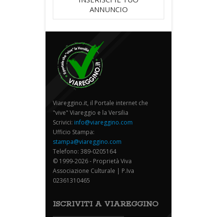
ANNUNCIO
Viareggino.it, il Portale internet che
"vive" Viareggio e la Versilia
Scrivici:
info@viareggino.com
Ufficio Stampa:
stampa@viareggino.com
Telefono: 389-0205164
© 1999-2026 - Proprietà Viva
Associazione Culturale | P.Iva
02361310465
ISCRIVITI A VIAREGGINO