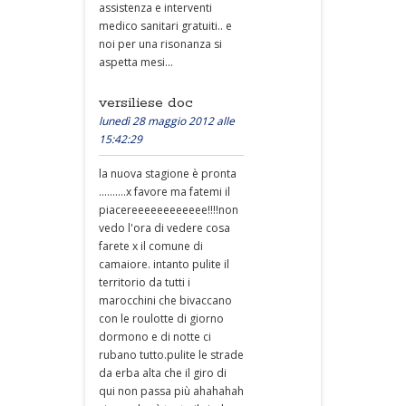
assistenza e interventi
medico sanitari gratuiti.. e
noi per una risonanza si
aspetta mesi...
versiliese doc
lunedì 28 maggio 2012 alle
15:42:29
la nuova stagione è pronta
..........x favore ma fatemi il
piacereeeeeeeeeeee!!!!non
vedo l'ora di vedere cosa
farete x il comune di
camaiore. intanto pulite il
territorio da tutti i
marocchini che bivaccano
con le roulotte di giorno
dormono e di notte ci
rubano tutto.pulite le strade
da erba alta che il giro di
qui non passa più ahahahah