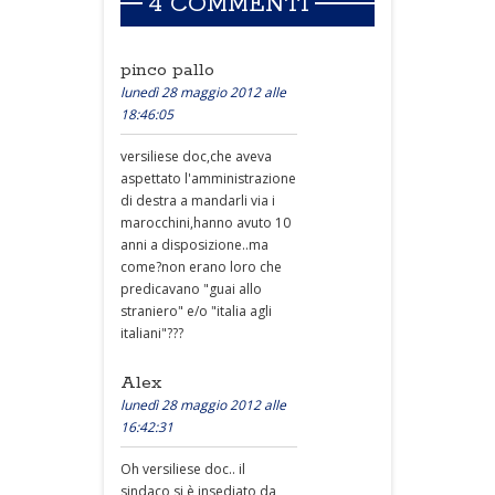
4 COMMENTI
pinco pallo
lunedì 28 maggio 2012 alle
18:46:05
versiliese doc,che aveva
aspettato l'amministrazione
di destra a mandarli via i
marocchini,hanno avuto 10
anni a disposizione..ma
come?non erano loro che
predicavano "guai allo
straniero" e/o "italia agli
italiani"???
Alex
lunedì 28 maggio 2012 alle
16:42:31
Oh versiliese doc.. il
sindaco si è insediato da