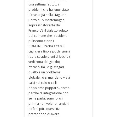
una settimana.. tutti i
problemi che hai enunciato
c'erano già nella stagione
Bertola.. A Montemagno
sopra il ristorante da
Franco c'è il vialetto voluto
dal comune che i residenti
puliscono e non il
COMUNE.. l'erba alta sui
cigli c'era fino a pochi giorni
fa.. la strade pieni di buche (
vedi zona del giardo)
c'erano già.. e gli zingari...
quello è un problema
globale.. o si mandano via a
calci nel culo o ce li
dobbiamo puppare.. anche
perchè di integrazione non
se ne parla, sono loro i
primi a non volerlo.. anzi.. ti
dirò di più.. questi tizi
pretendono di avere