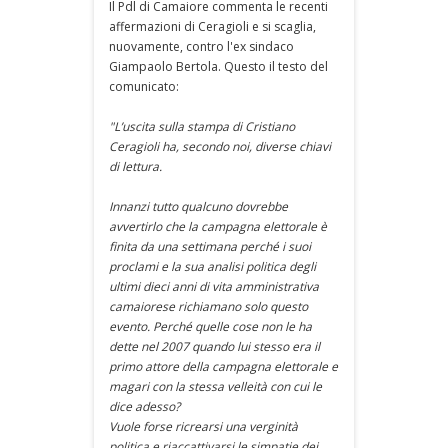
Il Pdl di Camaiore commenta le recenti
affermazioni di Ceragioli e si scaglia,
nuovamente, contro l'ex sindaco
Giampaolo Bertola. Questo il testo del
comunicato:
"L’uscita sulla stampa di Cristiano
Ceragioli ha, secondo noi, diverse chiavi
di lettura.
Innanzi tutto qualcuno dovrebbe
avvertirlo che la campagna elettorale è
finita da una settimana perché i suoi
proclami e la sua analisi politica degli
ultimi dieci anni di vita amministrativa
camaiorese richiamano solo questo
evento. Perché quelle cose non le ha
dette nel 2007 quando lui stesso era il
primo attore della campagna elettorale e
magari con la stessa velleità con cui le
dice adesso?
Vuole forse ricrearsi una verginità
politica e riaccattivarsi le simpatie dei