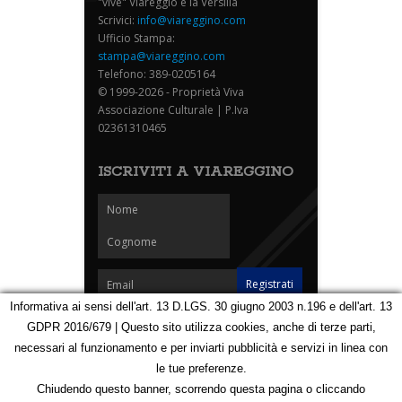
"vive" Viareggio e la Versilia
Scrivici:
info@viareggino.com
Ufficio Stampa:
stampa@viareggino.com
Telefono: 389-0205164
© 1999-2026 - Proprietà Viva
Associazione Culturale | P.Iva
02361310465
ISCRIVITI A VIAREGGINO
Informativa ai sensi dell'art. 13 D.LGS. 30 giugno 2003 n.196 e dell'art. 13
GDPR 2016/679 | Questo sito utilizza cookies, anche di terze parti,
Homepage
Notizie
Speciali
Eventi
Foto Carnevale
necessari al funzionamento e per inviarti pubblicità e servizi in linea con
Foto Viareggino
Partners
Contatti
le tue preferenze.
Privacy e Cookie Policy
Mappa
Chiudendo questo banner, scorrendo questa pagina o cliccando