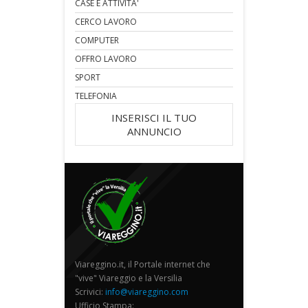
CASE E ATTIVITA'
CERCO LAVORO
COMPUTER
OFFRO LAVORO
SPORT
TELEFONIA
INSERISCI IL TUO
ANNUNCIO
Viareggino.it, il Portale internet che
"vive" Viareggio e la Versilia
Scrivici:
info@viareggino.com
Ufficio Stampa: