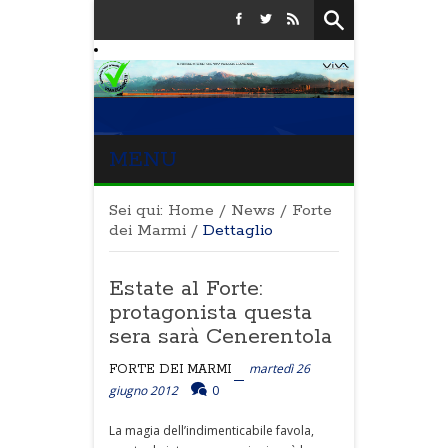
MENU
Sei qui:
Home
/
News
/
Forte
dei Marmi
/
Dettaglio
Estate al Forte:
protagonista questa
sera sarà Cenerentola
martedì 26
FORTE DEI MARMI
giugno 2012
0
La magia dell’indimenticabile favola,