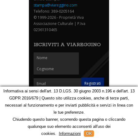
stampa@viareggino.com
Telefono: 389-0205164
© 1999-2026 - Proprietà Viva
Associazione Culturale | P.Iva
02361310465
ISCRIVITI A VIAREGGINO
Informativa ai sensi dell'art. 13 D.LGS. 30 giugno 2003 n.196 e dell'art. 13
GDPR 2016/679 | Questo sito utilizza cookies, anche di terze parti,
Homepage
Notizie
Speciali
Eventi
Foto Carnevale
necessari al funzionamento e per inviarti pubblicità e servizi in linea con
Foto Viareggino
Partners
Contatti
le tue preferenze.
Privacy e Cookie Policy
Mappa
Chiudendo questo banner, scorrendo questa pagina o cliccando
qualunque suo elemento acconsenti all'uso dei
123115079
cookies.
Informazioni
OK