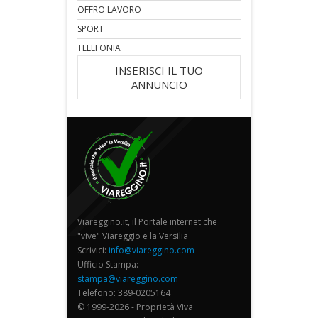
OFFRO LAVORO
SPORT
TELEFONIA
INSERISCI IL TUO
ANNUNCIO
Viareggino.it, il Portale internet che
"vive" Viareggio e la Versilia
Scrivici:
info@viareggino.com
Ufficio Stampa:
stampa@viareggino.com
Telefono: 389-0205164
© 1999-2026 - Proprietà Viva