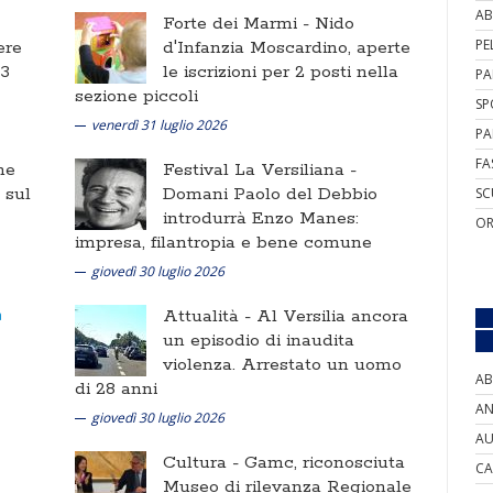
AB
Forte dei Marmi -
Nido
PE
ere
d'Infanzia Moscardino, aperte
 3
le iscrizioni per 2 posti nella
PA
sezione piccoli
SP
venerdì 31 luglio 2026
PA
FA
ne
Festival La Versiliana -
i sul
Domani Paolo del Debbio
SC
introdurrà Enzo Manes:
OR
impresa, filantropia e bene comune
giovedì 30 luglio 2026
Attualità -
Al Versilia ancora
un episodio di inaudita
violenza. Arrestato un uomo
AB
di 28 anni
AN
giovedì 30 luglio 2026
AU
Cultura -
Gamc, riconosciuta
CA
Museo di rilevanza Regionale