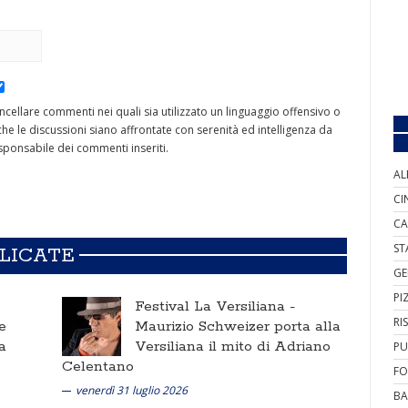
cancellare commenti nei quali sia utilizzato un linguaggio offensivo o
he le discussioni siano affrontate con serenità ed intelligenza da
ponsabile dei commenti inseriti.
AL
CI
CA
ST
BLICATE
GE
PI
Festival La Versiliana -
RI
e
Maurizio Schweizer porta alla
a
Versiliana il mito di Adriano
PU
Celentano
FO
venerdì 31 luglio 2026
BA