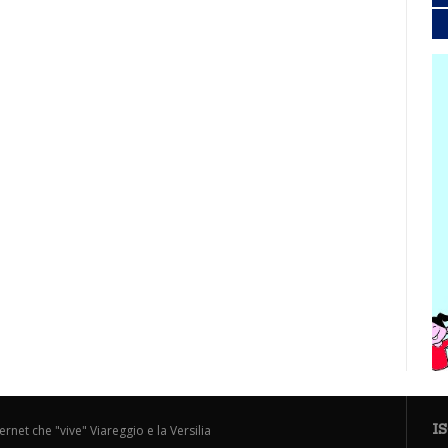
I
ternet che "vive" Viareggio e la Versilia