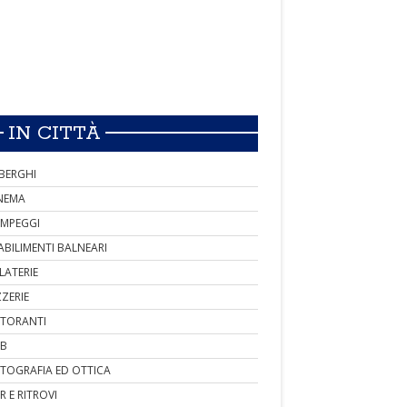
IN CITTÀ
BERGHI
NEMA
MPEGGI
ABILIMENTI BALNEARI
LATERIE
ZZERIE
STORANTI
B
TOGRAFIA ED OTTICA
R E RITROVI