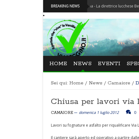
Festival La Versiliana - La direttrice lucchese Beatrice Ven
BREAKING NEWS
HOME
NEWS
EVENTI
SPE
Sei qui:
Home
/
News
/
Camaiore
/
D
Chiusa per lavori via 
domenica 1 luglio 2012
0
CAMAIORE
Lavori su fognature e asfalto per riqualificare Vi
Il cantiere sarà aperto ed operativo a partire dalle