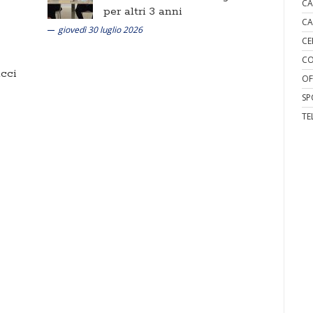
CA
per altri 3 anni
CA
giovedì 30 luglio 2026
CE
CO
cci
OF
SP
TE