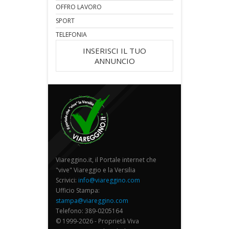
OFFRO LAVORO
SPORT
TELEFONIA
INSERISCI IL TUO
ANNUNCIO
Viareggino.it, il Portale internet che
"vive" Viareggio e la Versilia
Scrivici:
info@viareggino.com
Ufficio Stampa:
stampa@viareggino.com
Telefono: 389-0205164
© 1999-2026 - Proprietà Viva