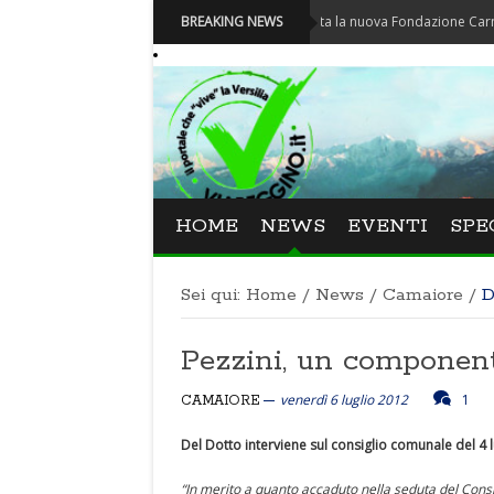
Carnevale - Nominata la nuova Fondazione Carnevale di V
BREAKING NEWS
HOME
NEWS
EVENTI
SPE
Sei qui:
Home
/
News
/
Camaiore
/
D
Pezzini, un component
venerdì 6 luglio 2012
1
CAMAIORE
Del Dotto interviene sul consiglio comunale del 4 l
“In merito a quanto accaduto nella seduta del Consig