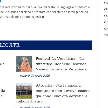
CA
cancellare commenti nei quali sia utilizzato un linguaggio offensivo o
CE
he le discussioni siano affrontate con serenità ed intelligenza da
CO
ponsabile dei commenti inseriti.
OF
SP
TE
BLICATE
Festival La Versiliana -
La
ale
direttrice lucchese Beatrice
Venezi torna alla Versiliana
venerdì 31 luglio 2026
Attualità -
Ma la piscina
lla
comunale non doveva essere
no
già conclusa? ora servono 3
milioni di euro
venerdì 31 luglio 2026