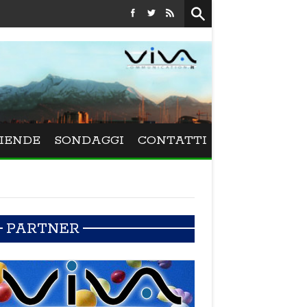
Festival La Versiliana - La direttrice lucchese Beatrice Venez
IENDE
SONDAGGI
CONTATTI
PARTNER