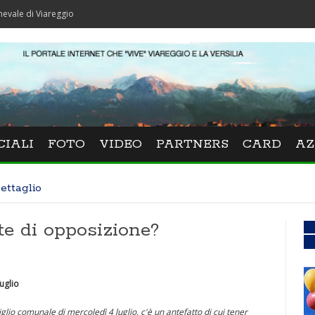
iareggio
CIALI
FOTO
VIDEO
PARTNERS
CARD
AZ
ettaglio
e di opposizione?
uglio
lio comunale di mercoledì 4 luglio, c'è un antefatto di cui tener