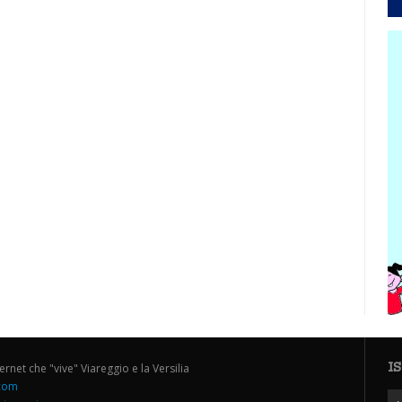
I
ternet che "vive" Viareggio e la Versilia
.com