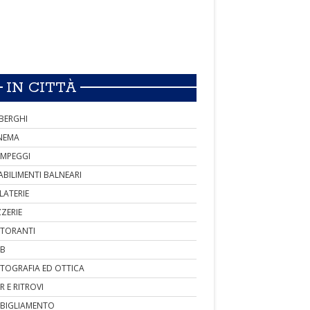
IN CITTÀ
BERGHI
NEMA
MPEGGI
ABILIMENTI BALNEARI
LATERIE
ZZERIE
STORANTI
B
TOGRAFIA ED OTTICA
R E RITROVI
BIGLIAMENTO