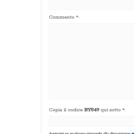
Commento
*
:
Copia il codice
BY549
qui sotto
*
:
Avvisami se qualcuno risponde alla discussione: