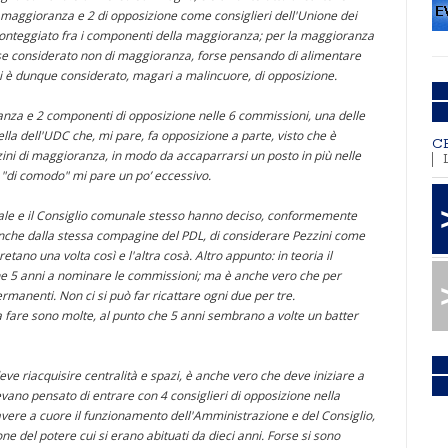
maggioranza e 2 di opposizione come consiglieri dell'Unione dei
 conteggiato fra i componenti della maggioranza; per la maggioranza
osse considerato non di maggioranza, forse pensando di alimentare
i si è dunque considerato, magari a malincuore, di opposizione.
nza e 2 componenti di opposizione nelle 6 commissioni, una delle
ella dell'UDC che, mi pare, fa opposizione a parte, visto che è
C
ini di maggioranza, in modo da accaparrarsi un posto in più nelle
 "di comodo" mi pare un po’ eccessivo.
munale e il Consiglio comunale stesso hanno deciso, conformemente
 anche dalla stessa compagine del PDL, di considerare Pezzini come
ano una volta così e l'altra cosà. Altro appunto: in teoria il
e 5 anni a nominare le commissioni; ma è anche vero che per
rmanenti. Non ci si può far ricattare ogni due per tre.
 fare sono molte, al punto che 5 anni sembrano a volte un batter
ve riacquisire centralità e spazi, è anche vero che deve iniziare a
vano pensato di entrare con 4 consiglieri di opposizione nella
vere a cuore il funzionamento dell'Amministrazione e del Consiglio,
ne del potere cui si erano abituati da dieci anni. Forse si sono