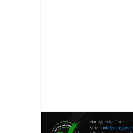
Viareggino.it, il Portale in
Scrivici:
info@viareggino