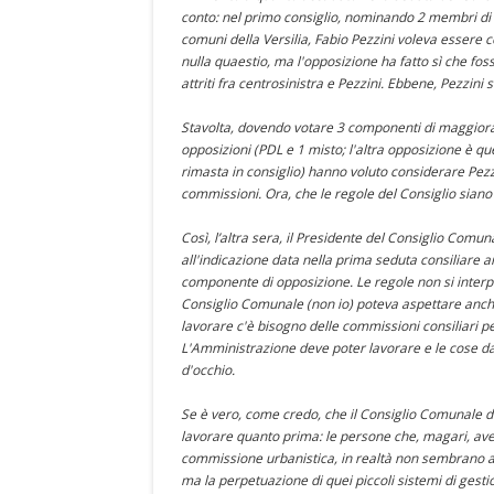
conto: nel primo consiglio, nominando 2 membri di 
comuni della Versilia, Fabio Pezzini voleva essere
nulla quaestio, ma l'opposizione ha fatto sì che f
attriti fra centrosinistra e Pezzini. Ebbene, Pezzin
Stavolta, dovendo votare 3 componenti di maggiora
opposizioni (PDL e 1 misto; l'altra opposizione è qu
rimasta in consiglio) hanno voluto considerare Pezz
commissioni. Ora, che le regole del Consiglio siano
Così, l’altra sera, il Presidente del Consiglio Co
all'indicazione data nella prima seduta consiliare
componente di opposizione. Le regole non si interpret
Consiglio Comunale (non io) poteva aspettare anch
lavorare c'è bisogno delle commissioni consiliari pe
L'Amministrazione deve poter lavorare e le cose da
d'occhio.
Se è vero, come credo, che il Consiglio Comunale de
lavorare quanto prima: le persone che, magari, ave
commissione urbanistica, in realtà non sembrano a
ma la perpetuazione di quei piccoli sistemi di gestio