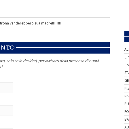
ltrona venderebbero sua madre!!!!!!!!!!!
ENTO
AL
CI
to, solo se lo desideri, per avvisarti della presenza di nuovi
CA
i.
ST
GE
PI
RI
PU
FO
BA
AB