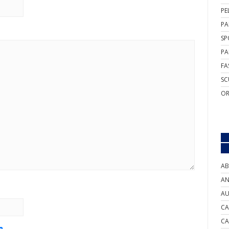
PE
PA
SP
PA
FA
SC
OR
AB
AN
AU
CA
CA