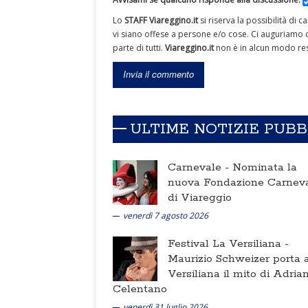
Lo
STAFF Viareggino.it
si riserva la possibilità di 
vi siano offese a persone e/o cose. Ci auguriamo c
parte di tutti.
Viareggino.it
non è in alcun modo res
ULTIME NOTIZIE PUB
Carnevale -
Nominata la
nuova Fondazione Carnev
di Viareggio
venerdì 7 agosto 2026
Festival La Versiliana -
Maurizio Schweizer porta a
Versiliana il mito di Adria
Celentano
venerdì 31 luglio 2026