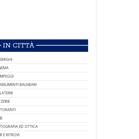
IN CITTÀ
BERGHI
NEMA
MPEGGI
ABILIMENTI BALNEARI
LATERIE
ZZERIE
STORANTI
B
TOGRAFIA ED OTTICA
R E RITROVI