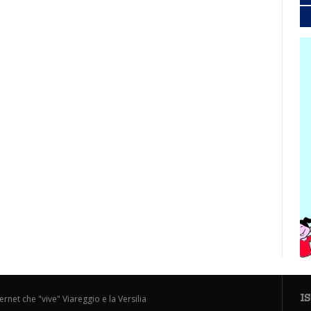
I
ternet che "vive" Viareggio e la Versilia