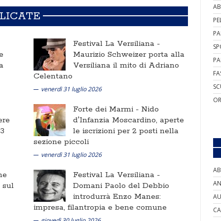
AB
BLICATE
PE
PA
Festival La Versiliana -
SP
e
Maurizio Schweizer porta alla
PA
a
Versiliana il mito di Adriano
FA
Celentano
SC
venerdì 31 luglio 2026
OR
Forte dei Marmi -
Nido
ere
d'Infanzia Moscardino, aperte
 3
le iscrizioni per 2 posti nella
sezione piccoli
venerdì 31 luglio 2026
AB
ne
Festival La Versiliana -
AN
i sul
Domani Paolo del Debbio
introdurrà Enzo Manes:
AU
impresa, filantropia e bene comune
CA
giovedì 30 luglio 2026