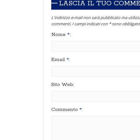
LASCIA IL TUO COMM
L'indirizzo e-mail non sarà pubblicato ma utilizza
commenti. I campi indicati con * sono obbligator
Nome
*
:
Email
*
:
Sito Web:
Commento
*
: