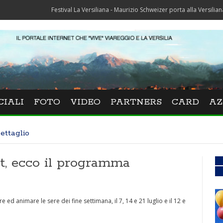
Festival La Versiliana - Maurizio Schweizer porta alla Versiliana il mit
CIALI
FOTO
VIDEO
PARTNERS
CARD
AZ
ettaglio
t, ecco il programma
 ed animare le sere dei fine settimana, il 7, 14 e 21 luglio e il 12 e