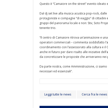
Questo è “Camaiore on the street” evento ideato e
Dal dj set live alla musica acustica pop-rock, dall
protagoniste e compagne “di viaggio” di cittadini e 
gruppi del panorama locale e non: Stiv, Soto Project
tenente trio.
“Il centro di Camaiore ritrova un’animazione e un
operatori commerciali – commenta soddisfatto l’a
coordinamento con l’assessorato alla cultura e il
anche in futuro per dare risalto alle iniziative de
da concretizzare le proposte che arriveranno nei 
Da parte nostra, come Amministrazione, ci siamo at
necessari ed essenziali”.
Leggi tutte le news
Cerca fra le news