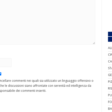
AL
CI
CA
ST
GE
cancellare commenti nei quali sia utilizzato un linguaggio offensivo o
PI
he le discussioni siano affrontate con serenità ed intelligenza da
RI
ponsabile dei commenti inseriti.
PU
FO
BA