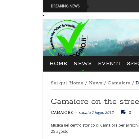
BREAKING NEWS
HOME
NEWS
EVENTI
SPE
Sei qui:
Home
/
News
/
Camaiore
/
D
Camaiore on the stree
sabato 7 luglio 2012
0
CAMAIORE
Musica nel centro storico di Camaiore per arricchire
25 agosto.