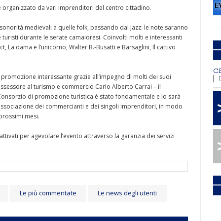
 organizzato da vari imprenditori del centro cittadino.
e sonorità medievali a quelle folk, passando dal jazz: le note saranno
turisti durante le serate camaioresi. Coinvolti molti e interessanti
, La dama e l’unicorno, Walter B.-Busatti e Barsaglini, Il cattivo
C
a promozione interessante grazie all’impegno di molti dei suoi
ssessore al turismo e commercio Carlo Alberto Carrai – il
 Consorzio di promozione turistica è stato fondamentale e lo sarà
ll’associazione dei commercianti e dei singoli imprenditori, in modo
prossimi mesi.
tivati per agevolare l’evento attraverso la garanzia dei servizi
Le più commentate
Le news degli utenti