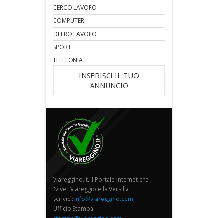
CERCO LAVORO
COMPUTER
OFFRO LAVORO
SPORT
TELEFONIA
INSERISCI IL TUO
ANNUNCIO
Viareggino.it, il Portale internet che
"vive" Viareggio e la Versilia
Scrivici:
info@viareggino.com
Ufficio Stampa: