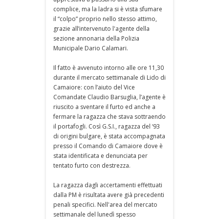
complice, ma la ladra si è vista sfumare
il “colpo” proprio nello stesso attimo,
grazie all’intervenuto l'agente della
sezione annonaria della Polizia
Municipale Dario Calamari.
Il fatto è avvenuto intorno alle ore 11,30
durante il mercato settimanale di Lido di
Camaiore: con l’aiuto del Vice
Comandate Claudio Barsuglia, l’agente è
riuscito a sventare il furto ed anche a
fermare la ragazza che stava sottraendo
il portafogli. Così G.S.I., ragazza del ‘93
di origini bulgare, è stata accompagnata
presso il Comando di Camaiore dove è
stata identificata e denunciata per
tentato furto con destrezza.
La ragazza dagli accertamenti effettuati
dalla PM è risultata avere già precedenti
penali specifici. Nell'area del mercato
settimanale del lunedì spesso