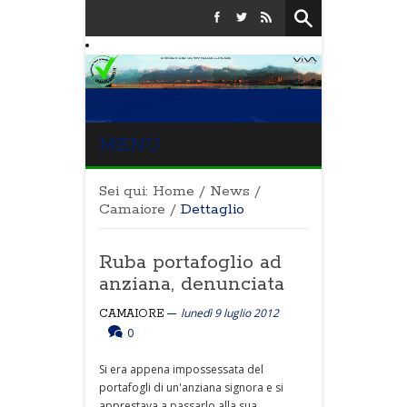
MENU
Sei qui:
Home
/
News
/
Camaiore
/
Dettaglio
Ruba portafoglio ad
anziana, denunciata
lunedì 9 luglio 2012
CAMAIORE
0
Si era appena impossessata del
portafogli di un'anziana signora e si
apprestava a passarlo alla sua