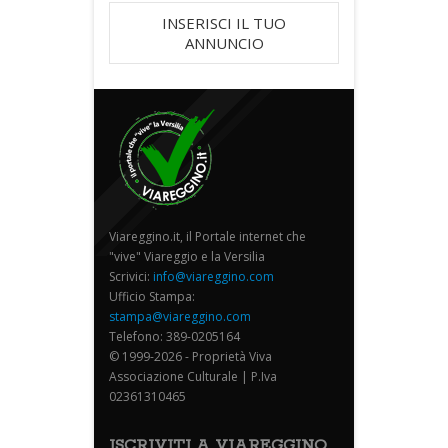
INSERISCI IL TUO
ANNUNCIO
Viareggino.it, il Portale internet che
"vive" Viareggio e la Versilia
Scrivici:
info@viareggino.com
Ufficio Stampa:
stampa@viareggino.com
Telefono: 389-0205164
© 1999-2026 - Proprietà Viva
Associazione Culturale | P.Iva
02361310465
ISCRIVITI A VIAREGGINO