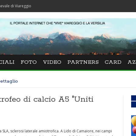
areggio
CIALI
FOTO
VIDEO
PARTNERS
CARD
AZ
ettaglio
trofeo di calcio A5 "Uniti
alla SLA, sclerosi laterale amiotrofica. A Lido di Camaiore, nei campi