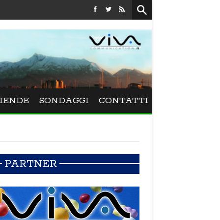
Festival La Versiliana - La direttrice lucchese Beatrice Venezi
IENDE
SONDAGGI
CONTATTI
PARTNER