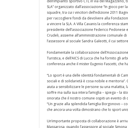
dell’impianto sportivo CTL in via del Magazzeno, to
SLA” organizzato dall’associazione “In gioco per la 
squadre, tra cui i vincitori dell’edizione 2011 Bagn
per raccogliere fondi da devolvere alla Fondazione
a vincere la SLA. A Villa Cavanis la conferenza sta
presidente dell’associazione Federico Pedonese e i
Crudeli, assieme all’amministrazione comunale di
l’assessore al sociale Sandra Galeotti, il cui settor
Fondamentale la collaborazione dell’Associazione
Turistica, e dell’AICS di Lucca che ha fornito gli arb
conferenza anche il mister Eugenio Fascetti, che ha 
“Lo sport è una delle identità fondamentali di Cama
sociali e di solidarietà è cosa nobile e meritoria”
aiuta a sensibilizzare le persone su una malattia,
soffre ma sulla sua intera famiglia – spiega – la 
onorata che il nostro comune ospiti un evento di q
“Un grazie alla splendida famiglia Borgonovo – co
che ancora una volta dimostrano che lo sport unisce
Un’importante proposta di collaborazione è arriv
Massarosa, quando l’assessore al sociale Simona B