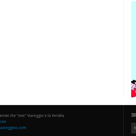
I
ternet che "vive" Viareggio e la Versilia
.com
iareggino.com