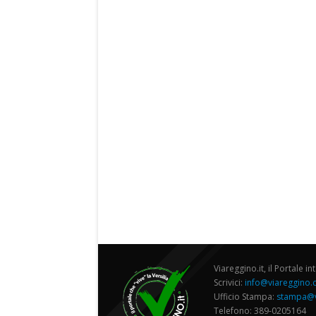
Viareggino.it, il Portale in
Scrivici:
info@viareggino
Ufficio Stampa:
stampa@v
Telefono: 389-0205164