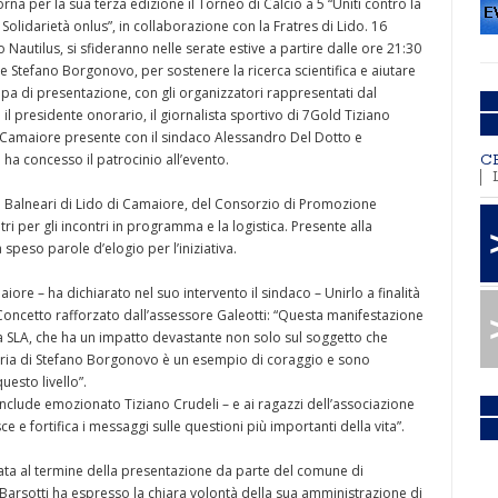
rna per la sua terza edizione il Torneo di Calcio a 5 “Uniti contro la
Solidarietà onlus”, in collaborazione con la Fratres di Lido. 16
o Nautilus, si sfideranno nelle serate estive a partire dalle ore 21:30
 Stefano Borgonovo, per sostenere la ricerca scientifica e aiutare
mpa di presentazione, con gli organizzatori rappresentati dal
l presidente onorario, il giornalista sportivo di 7Gold Tiziano
 Camaiore presente con il sindaco Alessandro Del Dotto e
e ha concesso il patrocinio all’evento.
C
 Balneari di Lido di Camaiore, del Consorzio di Promozione
itri per gli incontri in programma e la logistica. Presente alla
speso parole d’elogio per l’iniziativa.
iore – ha dichiarato nel suo intervento il sindaco – Unirlo a finalità
. Concetto rafforzato dall’assessore Galeotti: “Questa manifestazione
 la SLA, che ha un impatto devastante non solo sul soggetto che
storia di Stefano Borgonovo è un esempio di coraggio e sono
uesto livello”.
nclude emozionato Tiziano Crudeli – e ai ragazzi dell’associazione
 e fortifica i messaggi sulle questioni più importanti della vita”.
ata al termine della presentazione da parte del comune di
arsotti ha espresso la chiara volontà della sua amministrazione di