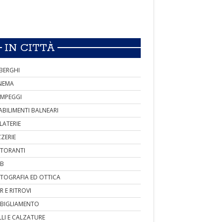
IN CITTÀ
BERGHI
NEMA
MPEGGI
ABILIMENTI BALNEARI
LATERIE
ZZERIE
STORANTI
B
TOGRAFIA ED OTTICA
R E RITROVI
BIGLIAMENTO
LLI E CALZATURE