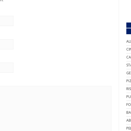
AL
CI
CA
ST
GE
PI
RI
PU
FO
BA
AB
PE