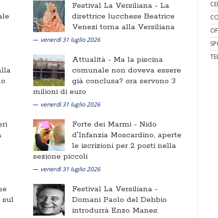
CE
Festival La Versiliana -
La
ale
direttrice lucchese Beatrice
CO
Venezi torna alla Versiliana
OF
venerdì 31 luglio 2026
SP
TE
Attualità -
Ma la piscina
lla
comunale non doveva essere
no
già conclusa? ora servono 3
milioni di euro
venerdì 31 luglio 2026
ri
Forte dei Marmi -
Nido
a
d'Infanzia Moscardino, aperte
le iscrizioni per 2 posti nella
sezione piccoli
venerdì 31 luglio 2026
ne
Festival La Versiliana -
i sul
Domani Paolo del Debbio
introdurrà Enzo Manes: