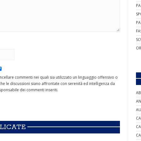
PA
SP
PA
FA
SC
OR
cancellare commenti nei quali sia utilizzato un linguaggio offensivo o
he le discussioni siano affrontate con serenità ed intelligenza da
ponsabile dei commenti inseriti.
AB
AN
AU
CA
BLICATE
CA
CA