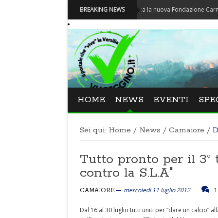
Carnevale - Nominata la nuova Fondazione Carnevale di Vi
BREAKING NEWS
HOME
NEWS
EVENTI
SPE
Sei qui:
Home
/
News
/
Camaiore
/
D
Tutto pronto per il 3° 
contro la S.L.A"
mercoledì 11 luglio 2012
1
CAMAIORE
Dal 16 al 30 luglio tutti uniti per “dare un calcio” 