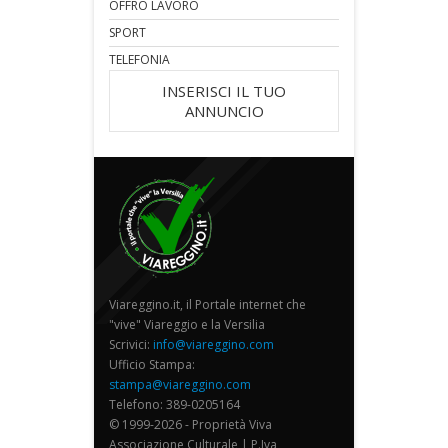
OFFRO LAVORO
SPORT
TELEFONIA
INSERISCI IL TUO
ANNUNCIO
Viareggino.it, il Portale internet che
"vive" Viareggio e la Versilia
Scrivici:
info@viareggino.com
Ufficio Stampa:
stampa@viareggino.com
Telefono: 389-0205164
© 1999-2026 - Proprietà Viva
Associazione Culturale | P.Iva