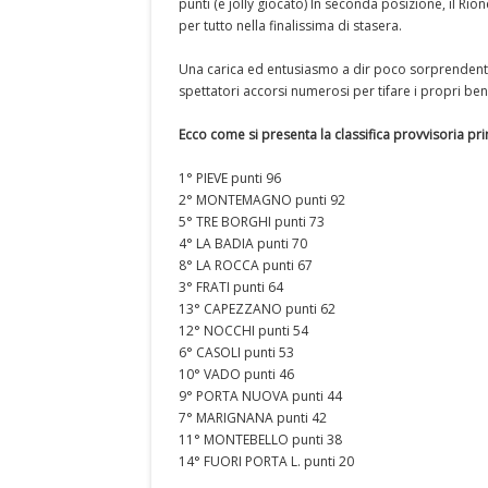
punti (e jolly giocato) In seconda posizione, il Rion
per tutto nella finalissima di stasera.
Una carica ed entusiasmo a dir poco sorprendenti pe
spettatori accorsi numerosi per tifare i propri ben
Ecco come si presenta la classifica provvisoria pri
1° PIEVE punti 96
2° MONTEMAGNO punti 92
5° TRE BORGHI punti 73
4° LA BADIA punti 70
8° LA ROCCA punti 67
3° FRATI punti 64
13° CAPEZZANO punti 62
12° NOCCHI punti 54
6° CASOLI punti 53
10° VADO punti 46
9° PORTA NUOVA punti 44
7° MARIGNANA punti 42
11° MONTEBELLO punti 38
14° FUORI PORTA L. punti 20