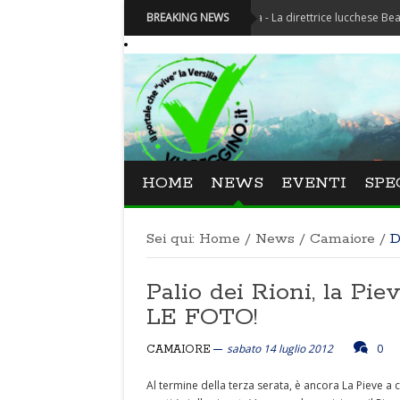
Festival La Versiliana - La direttrice lucchese Beatrice Venezi
BREAKING NEWS
HOME
NEWS
EVENTI
SPE
Sei qui:
Home
/
News
/
Camaiore
/
D
Palio dei Rioni, la Pie
LE FOTO!
sabato 14 luglio 2012
0
CAMAIORE
Al termine della terza serata, è ancora La Pieve a 