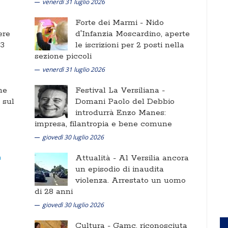
venerdì 31 luglio 2026
Forte dei Marmi -
Nido
ere
d'Infanzia Moscardino, aperte
 3
le iscrizioni per 2 posti nella
sezione piccoli
venerdì 31 luglio 2026
ne
Festival La Versiliana -
i sul
Domani Paolo del Debbio
introdurrà Enzo Manes:
impresa, filantropia e bene comune
giovedì 30 luglio 2026
Attualità -
Al Versilia ancora
un episodio di inaudita
violenza. Arrestato un uomo
di 28 anni
giovedì 30 luglio 2026
Cultura -
Gamc, riconosciuta