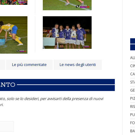
AL
Le più commentate
Le news degli utenti
CI
CA
ST
ENTO
GE
PI
to, solo se lo desideri, per avvisarti della presenza di nuovi
i.
RI
PU
FO
BA