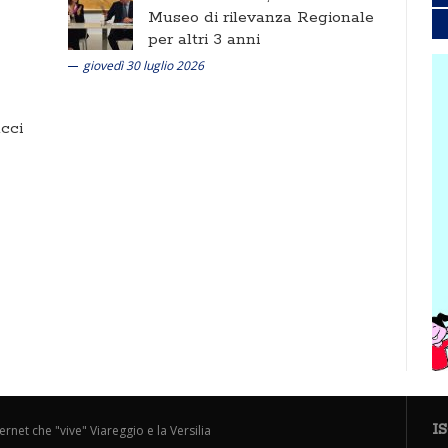
Museo di rilevanza Regionale
per altri 3 anni
giovedì 30 luglio 2026
cci
I
ternet che "vive" Viareggio e la Versilia