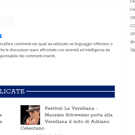
CA
CA
CE
CO
OF
SP
cancellare commenti nei quali sia utilizzato un linguaggio offensivo o
he le discussioni siano affrontate con serenità ed intelligenza da
TE
ponsabile dei commenti inseriti.
BLICATE
Festival La Versiliana -
e
Maurizio Schweizer porta alla
a
Versiliana il mito di Adriano
Celentano