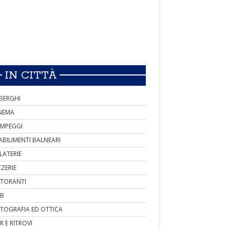
IN CITTÀ
BERGHI
NEMA
MPEGGI
ABILIMENTI BALNEARI
LATERIE
ZZERIE
STORANTI
B
TOGRAFIA ED OTTICA
R E RITROVI