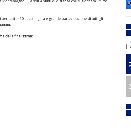
e Montemagno (J), a soli 4 punti di distanza che si giocherà il tutto
r tutti i 450 atleti in gara e grande partecipazione di tutti gli
iamini.
ma della finalissima:
C