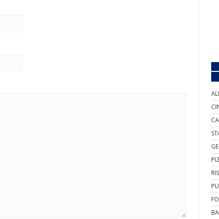
AL
CI
CA
ST
GE
PI
RI
PU
FO
BA