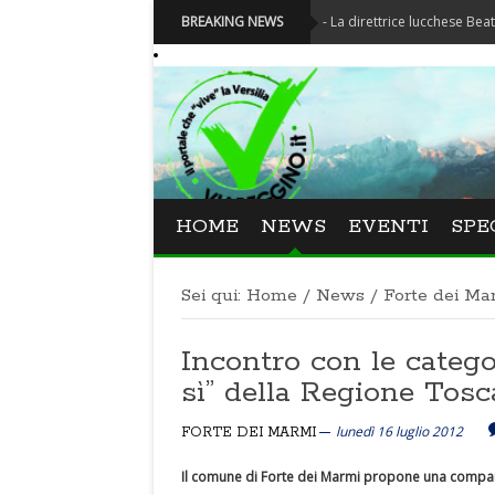
Festival La Versiliana - La direttrice lucchese Beatrice Venezi
BREAKING NEWS
HOME
NEWS
EVENTI
SPE
Sei qui:
Home
/
News
/
Forte dei Ma
Incontro con le catego
sì” della Regione Tos
lunedì 16 luglio 2012
FORTE DEI MARMI
Il comune di Forte dei Marmi propone una comparte