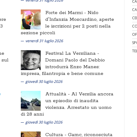
venerdì 31 luglio 2026
CA
CA
Forte dei Marmi -
Nido
CE
ere
d'Infanzia Moscardino, aperte
 3
le iscrizioni per 2 posti nella
CO
sezione piccoli
OF
venerdì 31 luglio 2026
SP
TE
ne
Festival La Versiliana -
i sul
Domani Paolo del Debbio
introdurrà Enzo Manes:
impresa, filantropia e bene comune
giovedì 30 luglio 2026
Attualità -
Al Versilia ancora
un episodio di inaudita
violenza. Arrestato un uomo
di 28 anni
giovedì 30 luglio 2026
Cultura -
Gamc, riconosciuta