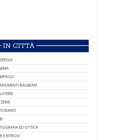
IN CITTÀ
BERGHI
NEMA
MPEGGI
ABILIMENTI BALNEARI
LATERIE
ZZERIE
STORANTI
B
TOGRAFIA ED OTTICA
R E RITROVI