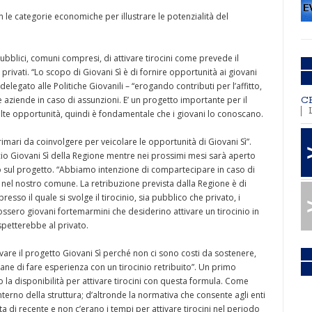
 le categorie economiche per illustrare le potenzialità del
pubblici, comuni compresi, di attivare tirocini come prevede il
ivati. “Lo scopo di Giovani Sì è di fornire opportunità ai giovani
legato alle Politiche Giovanili – “erogando contributi per l’affitto,
e aziende in caso di assunzioni. E’ un progetto importante per il
C
olte opportunità, quindi è fondamentale che i giovani lo conoscano.
imari da coinvolgere per veicolare le opportunità di Giovani Sì”.
icio Giovani Sì della Regione mentre nei prossimi mesi sarà aperto
o sul progetto. “Abbiamo intenzione di compartecipare in caso di
nti nel nostro comune. La retribuzione prevista dalla Regione è di
sso il quale si svolge il tirocinio, sia pubblico che privato, i
ossero giovani fortemarmini che desiderino attivare un tirocinio in
spetterebbe al privato.
ttivare il progetto Giovani Sì perché non ci sono costi da sostenere,
ane di fare esperienza con un tirocinio retribuito”. Un primo
to la disponibilità per attivare tirocini con questa formula. Come
terno della struttura; d’altronde la normativa che consente agli enti
ta di recente e non c’erano i tempi per attivare tirocini nel periodo