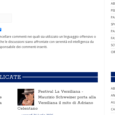
AB
PE
PA
SP
PA
cancellare commenti nei quali sia utilizzato un linguaggio offensivo o
FA
he le discussioni siano affrontate con serenità ed intelligenza da
SC
ponsabile dei commenti inseriti.
OR
BLICATE
AB
Festival La Versiliana -
AN
e
Maurizio Schweizer porta alla
a
Versiliana il mito di Adriano
AU
Celentano
CA