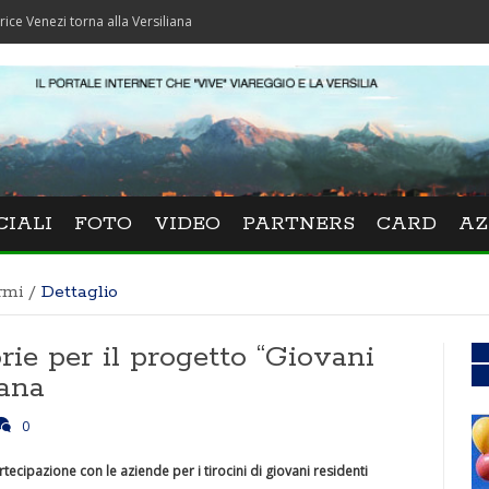
 torna alla Versiliana
CIALI
FOTO
VIDEO
PARTNERS
CARD
AZ
rmi
/
Dettaglio
rie per il progetto “Giovani
cana
0
cipazione con le aziende per i tirocini di giovani residenti