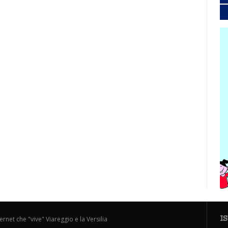
I
ternet che "vive" Viareggio e la Versilia