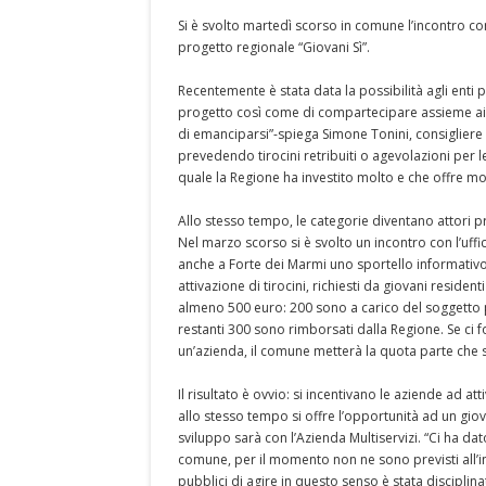
Si è svolto martedì scorso in comune l’incontro con
progetto regionale “Giovani Sì”.
Recentemente è stata data la possibilità agli enti 
progetto così come di compartecipare assieme ai pr
di emanciparsi”-spiega Simone Tonini, consigliere de
prevedendo tirocini retribuiti o agevolazioni per l
quale la Regione ha investito molto e che offre m
Allo stesso tempo, le categorie diventano attori pr
Nel marzo scorso si è svolto un incontro con l’uff
anche a Forte dei Marmi uno sportello informativ
attivazione di tirocini, richiesti da giovani reside
almeno 500 euro: 200 sono a carico del soggetto pre
restanti 300 sono rimborsati dalla Regione. Se ci f
un’azienda, il comune metterà la quota parte che 
Il risultato è ovvio: si incentivano le aziende ad a
allo stesso tempo si offre l’opportunità ad un giov
sviluppo sarà con l’Azienda Multiservizi. “Ci ha da
comune, per il momento non ne sono previsti all’in
pubblici di agire in questo senso è stata disciplina