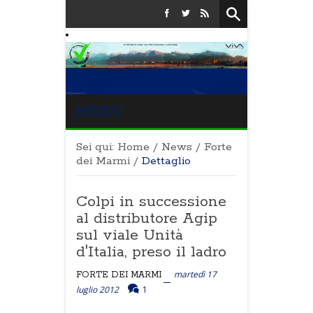
MENU
Sei qui:
Home
/
News
/
Forte
dei Marmi
/
Dettaglio
Colpi in successione
al distributore Agip
sul viale Unità
d'Italia, preso il ladro
martedì 17
FORTE DEI MARMI
luglio 2012
1