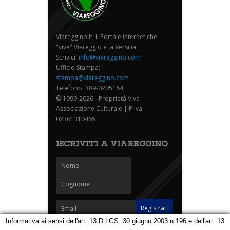
Viareggino.it, il Portale internet che
"vive" Viareggio e la Versilia
Scrivici:
info@viareggino.com
Ufficio Stampa:
stampa@viareggino.com
Telefono: 389-0205164
© 1999-2026 - Proprietà Viva
Associazione Culturale | P.Iva
02361310465
ISCRIVITI A VIAREGGINO
Informativa ai sensi dell'art. 13 D.LGS. 30 giugno 2003 n.196 e dell'art. 13