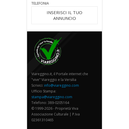
TELEFONIA
INSERISCI IL TUO
ANNUNCIO
Viareggino.it, il Portale internet che
"vive" Viareggio e la Versilia
Scrivici:
info@viareggino.com
Ufficio Stampa:
stampa@viareggino.com
Telefono: 389-0205164
© 1999-2026 - Proprietà Viva
Associazione Culturale | P.Iva
02361310465