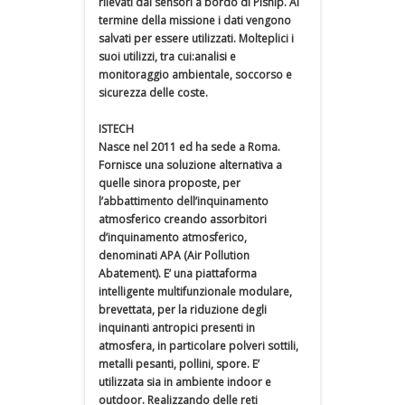
rilevati dai sensori a bordo di Piship. Al
termine della missione i dati vengono
salvati per essere utilizzati. Molteplici i
suoi utilizzi, tra cui:analisi e
monitoraggio ambientale, soccorso e
sicurezza delle coste.
ISTECH
Nasce nel 2011 ed ha sede a Roma.
Fornisce una soluzione alternativa a
quelle sinora proposte, per
l’abbattimento dell’inquinamento
atmosferico creando assorbitori
d’inquinamento atmosferico,
denominati APA (Air Pollution
Abatement). E’ una piattaforma
intelligente multifunzionale modulare,
brevettata, per la riduzione degli
inquinanti antropici presenti in
atmosfera, in particolare polveri sottili,
metalli pesanti, pollini, spore. E’
utilizzata sia in ambiente indoor e
outdoor. Realizzando delle reti