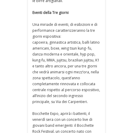
le birre artigianali.
Eventi della Tre giorni
Una miriade di eventi, di esibizioni e di
performance caratterizzeranno la tre
giorni espositiva:
capoeira, ginnastica artistica, balli latino
americani, boxe, wing tsun kung- fu,
danza moderna e orientale, hyp pop,
kung-fu, MMA, jujitsu, brazilian jujitsu, K1
e tanto altro ancora, per una tre giorni
che vedrà animarsi ogni mezz’ora, nella
zona spettacolo, quest’anno
completamente rinnovata e collocata
centrale rispetto al percorso espositivo,
all’inizio del secondo ingresso
principale, su Via dei Carpentieri.
Bocchette Expo, aprirà i battenti, il
venerdì sera con un concerto live di
giovani band emergenti: il Bocchette
Rock Festival, un concerto nato con