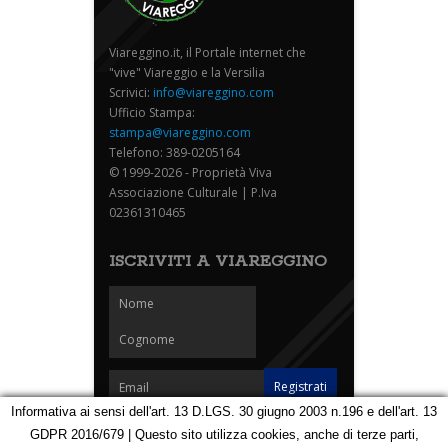
Viareggino.it, il Portale internet che
"vive" Viareggio e la Versilia
Scrivici:
info@viareggino.com
Ufficio Stampa:
stampa@viareggino.com
Telefono: 389-0205164
© 1999-2026 - Proprietà Viva
Associazione Culturale | P.Iva
02361310465
ISCRIVITI A VIAREGGINO
Informativa ai sensi dell'art. 13 D.LGS. 30 giugno 2003 n.196 e dell'art. 13
GDPR 2016/679 | Questo sito utilizza cookies, anche di terze parti,