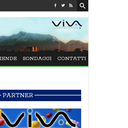
Festival La Versiliana - La direttrice lucchese Beatrice Venezi
IENDE
SONDAGGI
CONTATTI
PARTNER