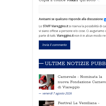
Copia il codice
93K2T
qui sotto
*
:
Avvisami se qualcuno risponde alla discussione:
Lo
STAFF Viareggino.it
si riserva la possibilità di 
vi siano offese a persone e/o cose. Ci auguriamo c
parte di tutti.
Viareggino.it
non è in alcun modo res
ULTIME NOTIZIE PUB
Carnevale -
Nominata la
nuova Fondazione Carnev
di Viareggio
venerdì 7 agosto 2026
Festival La Versiliana -