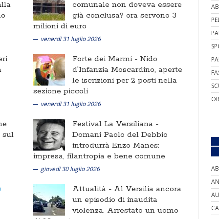
lla
comunale non doveva essere
AB
no
già conclusa? ora servono 3
PE
milioni di euro
PA
venerdì 31 luglio 2026
SP
ri
Forte dei Marmi -
Nido
PA
a
d'Infanzia Moscardino, aperte
FA
le iscrizioni per 2 posti nella
SC
sezione piccoli
OR
venerdì 31 luglio 2026
ne
Festival La Versiliana -
i sul
Domani Paolo del Debbio
introdurrà Enzo Manes:
impresa, filantropia e bene comune
AB
giovedì 30 luglio 2026
AN
Attualità -
Al Versilia ancora
AU
un episodio di inaudita
CA
violenza. Arrestato un uomo