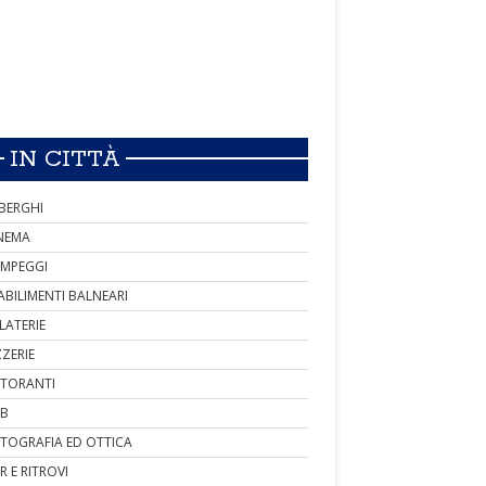
IN CITTÀ
BERGHI
NEMA
MPEGGI
ABILIMENTI BALNEARI
LATERIE
ZZERIE
STORANTI
B
TOGRAFIA ED OTTICA
R E RITROVI