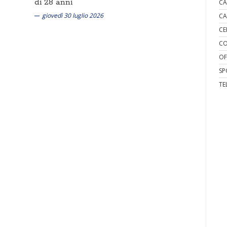
di 28 anni
CA
giovedì 30 luglio 2026
CA
CE
CO
OF
SP
TE