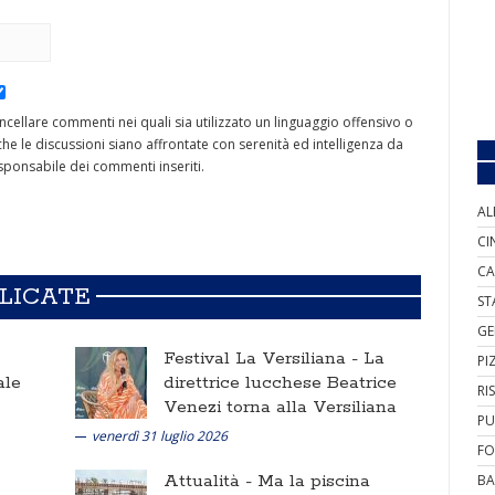
cancellare commenti nei quali sia utilizzato un linguaggio offensivo o
he le discussioni siano affrontate con serenità ed intelligenza da
ponsabile dei commenti inseriti.
AL
CI
CA
BLICATE
ST
GE
Festival La Versiliana -
La
PI
ale
direttrice lucchese Beatrice
RI
Venezi torna alla Versiliana
PU
venerdì 31 luglio 2026
FO
Attualità -
Ma la piscina
BA