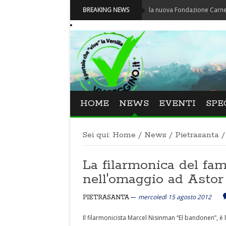
Carnevale - Nominata la nuova Fondazione Carnevale di Vi
BREAKING NEWS
HOME
NEWS
EVENTI
SPE
Sei qui:
Home
/
News
/
Pietrasanta
/
La filarmonica del fa
nell'omaggio ad Astor 
mercoledì 15 agosto 2012
PIETRASANTA
Il filarmonicista Marcel Nisinman “El bandonen”, è 