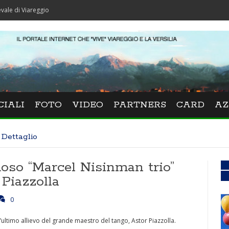
areggio
CIALI
FOTO
VIDEO
PARTNERS
CARD
AZ
Dettaglio
moso “Marcel Nisinman trio”
Piazzolla
0
l’ultimo allievo del grande maestro del tango, Astor Piazzolla.