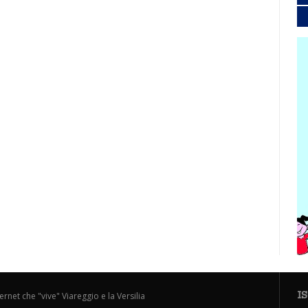
I
ternet che "vive" Viareggio e la Versilia