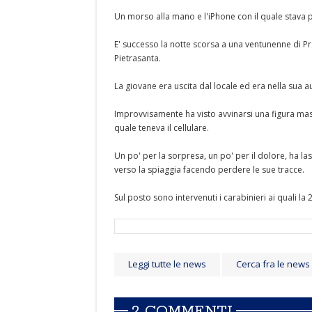
Un morso alla mano e l'iPhone con il quale stava p
E' successo la notte scorsa a una ventunenne di P
Pietrasanta.
La giovane era uscita dal locale ed era nella sua au
Improvvisamente ha visto avvinarsi una figura mas
quale teneva il cellulare.
Un po' per la sorpresa, un po' per il dolore, ha lasc
verso la spiaggia facendo perdere le sue tracce.
Sul posto sono intervenuti i carabinieri ai quali la
Leggi tutte le news
Cerca fra le news
2 COMMENTI