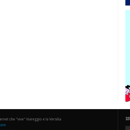
I
ternet che "vive" Viareggio e la Versilia
.com