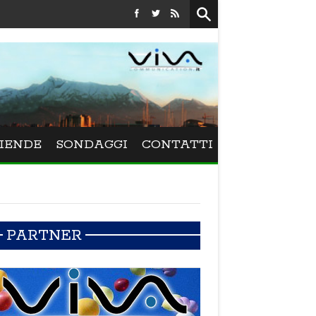
Festival La Versiliana - La direttrice lucchese Beatrice Venezi
IENDE
SONDAGGI
CONTATTI
PARTNER