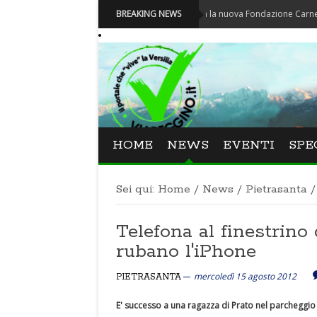
Carnevale - Nominata la nuova Fondazione Carnevale di Vi
BREAKING NEWS
HOME
NEWS
EVENTI
SPE
Sei qui:
Home
/
News
/
Pietrasanta
/
Telefona al finestrino 
rubano l'iPhone
mercoledì 15 agosto 2012
PIETRASANTA
E' successo a una ragazza di Prato nel parcheggi