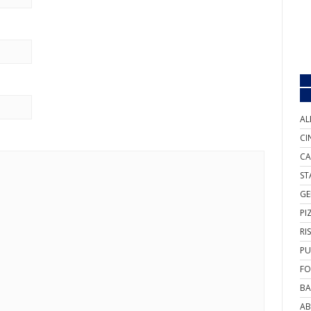
AL
CI
CA
ST
GE
PI
RI
PU
FO
BA
AB