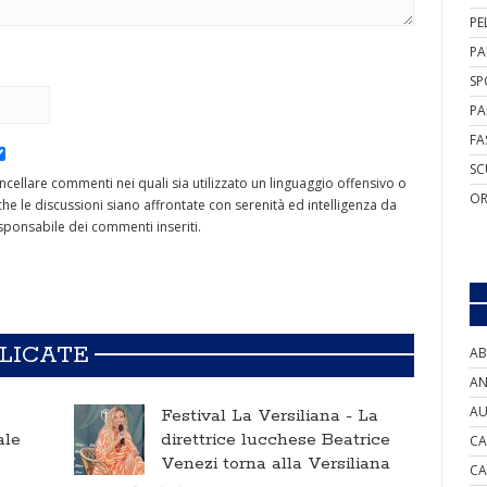
PE
PA
SP
PA
FA
SC
cancellare commenti nei quali sia utilizzato un linguaggio offensivo o
OR
he le discussioni siano affrontate con serenità ed intelligenza da
ponsabile dei commenti inseriti.
BLICATE
AB
AN
AU
Festival La Versiliana -
La
ale
direttrice lucchese Beatrice
CA
Venezi torna alla Versiliana
CA