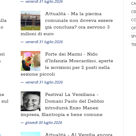
venerdì 31 luglio 2026
CA
CE
Attualità -
Ma la piscina
lla
comunale non doveva essere
CO
no
già conclusa? ora servono 3
OF
milioni di euro
SP
venerdì 31 luglio 2026
TE
ri
Forte dei Marmi -
Nido
a
d'Infanzia Moscardino, aperte
le iscrizioni per 2 posti nella
sezione piccoli
venerdì 31 luglio 2026
ne
Festival La Versiliana -
i sul
Domani Paolo del Debbio
introdurrà Enzo Manes:
impresa, filantropia e bene comune
giovedì 30 luglio 2026
Attualità -
Al Versilia ancora