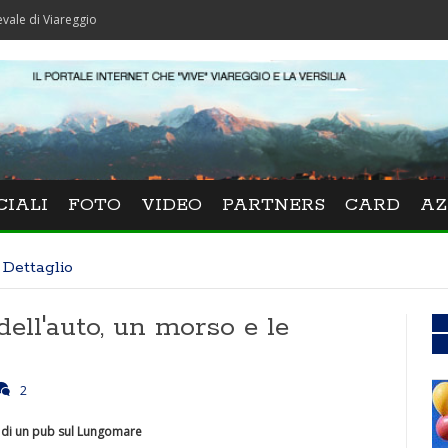
areggio
CIALI
FOTO
VIDEO
PARTNERS
CARD
AZ
Dettaglio
dell'auto, un morso e le
2
o di un pub sul Lungomare