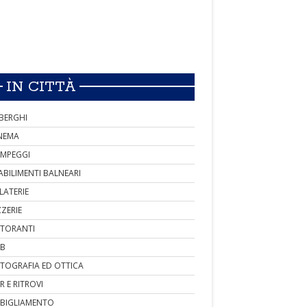
IN CITTÀ
BERGHI
NEMA
MPEGGI
ABILIMENTI BALNEARI
LATERIE
ZZERIE
STORANTI
B
TOGRAFIA ED OTTICA
R E RITROVI
BIGLIAMENTO