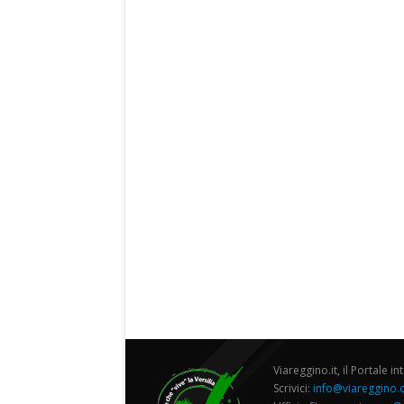
Viareggino.it, il Portale in
Scrivici:
info@viareggino