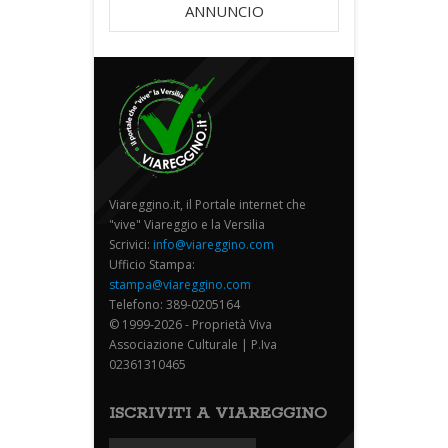
ANNUNCIO
Viareggino.it, il Portale internet che
"vive" Viareggio e la Versilia
Scrivici:
info@viareggino.com
Ufficio Stampa:
stampa@viareggino.com
Telefono: 389-0205164
© 1999-2026 - Proprietà Viva
Associazione Culturale | P.Iva
02361310465
ISCRIVITI A VIAREGGINO