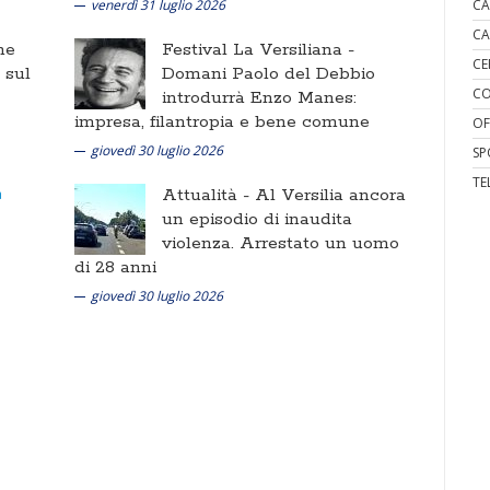
venerdì 31 luglio 2026
CA
CA
ne
Festival La Versiliana -
CE
i sul
Domani Paolo del Debbio
CO
introdurrà Enzo Manes:
impresa, filantropia e bene comune
OF
giovedì 30 luglio 2026
SP
TE
Attualità -
Al Versilia ancora
un episodio di inaudita
violenza. Arrestato un uomo
di 28 anni
giovedì 30 luglio 2026