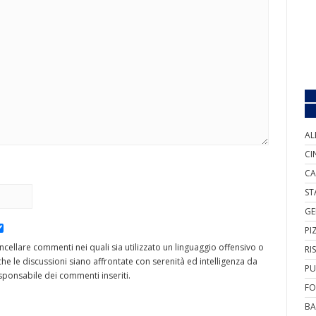
AL
CI
CA
ST
GE
PI
cancellare commenti nei quali sia utilizzato un linguaggio offensivo o
RI
he le discussioni siano affrontate con serenità ed intelligenza da
PU
ponsabile dei commenti inseriti.
FO
BA