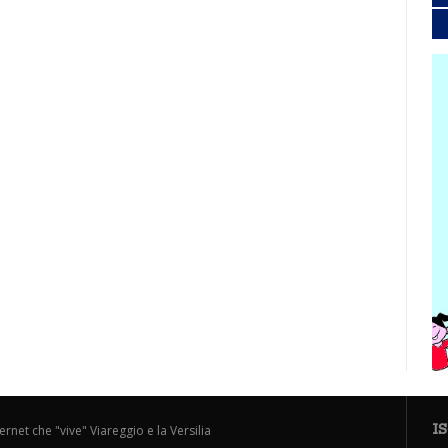
I
ternet che "vive" Viareggio e la Versilia