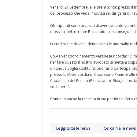
Venerdì 21 Settembre, alle ore 9 (circa) presso il t
del processo che vede imputati sei dirigenti di Tev
Gli imputati sono accusati di aver sverzato volont
diossina, nel torrente Baccatoio, con conseguenti 
I cittadini che da anni denunciano le anomalie di ch
Co.As.Ver coordinamento versiliese ricorda: "E’ imp
Per fare questo il nostro avvocato si mette a disp
Chiunque voglia costituirsi può farlo partecipando 
presso la Misericordia di Capezzano Pianore alle o
Capannina del Pollino (Pietrasanta). Bisogna port
sostenere".
Continua anche la raccolta firme per Rifiuti Zero 
Leggi tutte le news
Cerca fra le news