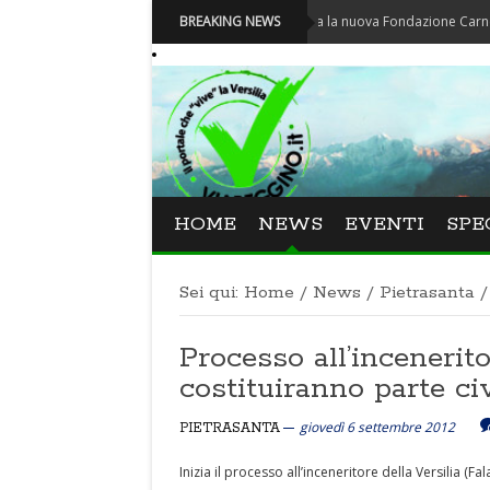
Carnevale - Nominata la nuova Fondazione Carnevale di Vi
BREAKING NEWS
HOME
NEWS
EVENTI
SPE
Sei qui:
Home
/
News
/
Pietrasanta
/
Processo all’inceneritor
costituiranno parte civ
giovedì 6 settembre 2012
PIETRASANTA
Inizia il processo all’inceneritore della Versilia (Fal