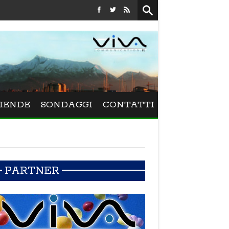
Festival La Versiliana - La direttrice lucchese Beatrice Venezi
IENDE
SONDAGGI
CONTATTI
PARTNER