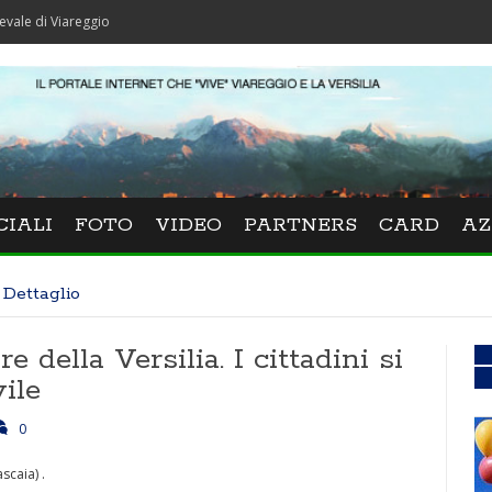
areggio
CIALI
FOTO
VIDEO
PARTNERS
CARD
AZ
Dettaglio
e della Versilia. I cittadini si
ile
0
ascaia) .