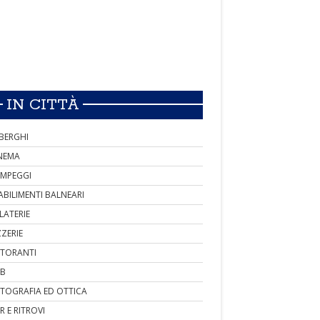
IN CITTÀ
BERGHI
NEMA
MPEGGI
ABILIMENTI BALNEARI
LATERIE
ZZERIE
STORANTI
B
TOGRAFIA ED OTTICA
R E RITROVI