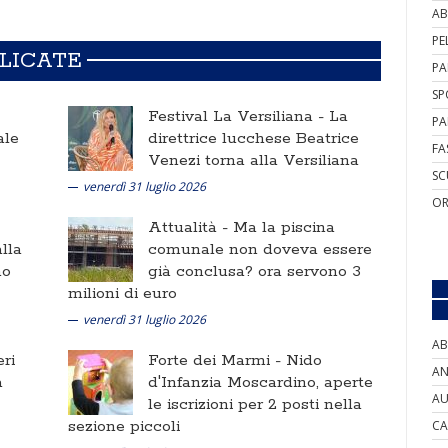
AB
PE
BLICATE
PA
SP
Festival La Versiliana -
La
PA
ale
direttrice lucchese Beatrice
FA
Venezi torna alla Versiliana
SC
venerdì 31 luglio 2026
OR
Attualità -
Ma la piscina
lla
comunale non doveva essere
no
già conclusa? ora servono 3
milioni di euro
venerdì 31 luglio 2026
AB
ri
Forte dei Marmi -
Nido
AN
a
d'Infanzia Moscardino, aperte
AU
le iscrizioni per 2 posti nella
sezione piccoli
CA