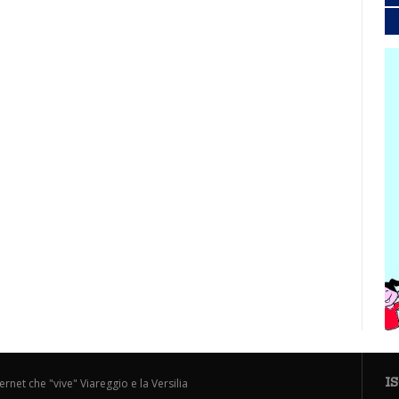
I
ternet che "vive" Viareggio e la Versilia