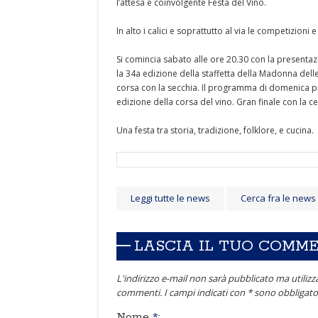
l’attesa e coinvolgente Festa del Vino.
In alto i calici e soprattutto al via le competizioni e 
Si comincia sabato alle ore 20.30 con la presentazi
la 34a edizione della staffetta della Madonna delle
corsa con la secchia. Il programma di domenica pre
edizione della corsa del vino. Gran finale con la ce
Una festa tra storia, tradizione, folklore, e cucina.
Leggi tutte le news
Cerca fra le news
LASCIA IL TUO COMM
L'indirizzo e-mail non sarà pubblicato ma utilizza
commenti. I campi indicati con * sono obbligator
Nome
*
: