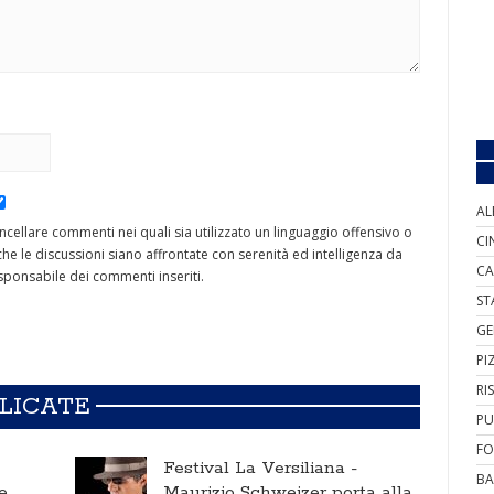
AL
cancellare commenti nei quali sia utilizzato un linguaggio offensivo o
CI
he le discussioni siano affrontate con serenità ed intelligenza da
CA
ponsabile dei commenti inseriti.
ST
GE
PI
RI
BLICATE
PU
FO
Festival La Versiliana -
BA
e
Maurizio Schweizer porta alla