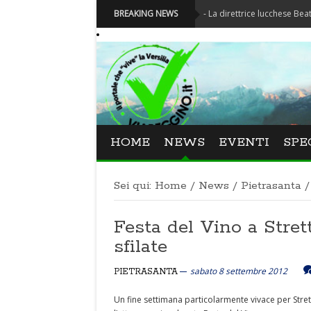
Festival La Versiliana - La direttrice lucchese Beatrice Vene
BREAKING NEWS
HOME
NEWS
EVENTI
SPE
Sei qui:
Home
/
News
/
Pietrasanta
/
Festa del Vino a Stret
sfilate
sabato 8 settembre 2012
PIETRASANTA
Un fine settimana particolarmente vivace per Str