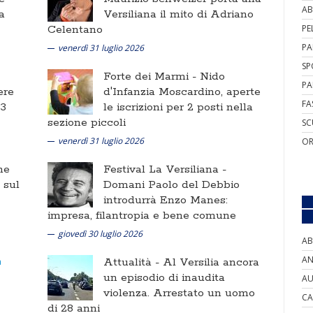
AB
a
Versiliana il mito di Adriano
Celentano
PE
PA
venerdì 31 luglio 2026
SP
Forte dei Marmi -
Nido
PA
ere
d'Infanzia Moscardino, aperte
FA
 3
le iscrizioni per 2 posti nella
sezione piccoli
SC
venerdì 31 luglio 2026
OR
ne
Festival La Versiliana -
i sul
Domani Paolo del Debbio
introdurrà Enzo Manes:
impresa, filantropia e bene comune
giovedì 30 luglio 2026
AB
AN
Attualità -
Al Versilia ancora
un episodio di inaudita
AU
violenza. Arrestato un uomo
CA
di 28 anni