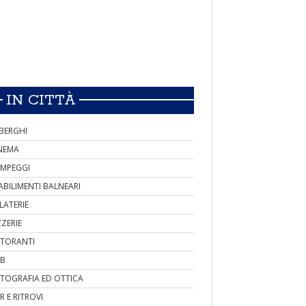
IN CITTÀ
BERGHI
NEMA
MPEGGI
ABILIMENTI BALNEARI
LATERIE
ZZERIE
STORANTI
B
TOGRAFIA ED OTTICA
R E RITROVI