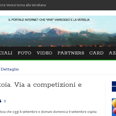
zi torna alla Versiliana
CIALI
FOTO
VIDEO
PARTNERS
CARD
AZ
Dettaglio
toia. Via a competizioni e
0
ettoia che oggi 8 settembre e domani domenica 9 settembre ospita