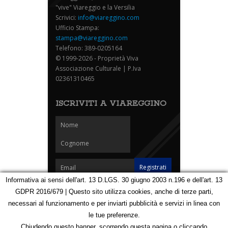
"vive" Viareggio e la Versilia
Scrivici:
info@viareggino.com
Ufficio Stampa:
stampa@viareggino.com
Telefono: 389-0205164
© 1999-2026 - Proprietà Viva
Associazione Culturale | P.Iva
02361310465
ISCRIVITI A VIAREGGINO
Informativa ai sensi dell'art. 13 D.LGS. 30 giugno 2003 n.196 e dell'art. 13
GDPR 2016/679 | Questo sito utilizza cookies, anche di terze parti,
Homepage
Notizie
Speciali
Eventi
Foto Carnevale
necessari al funzionamento e per inviarti pubblicità e servizi in linea con
Foto Viareggino
Partners
Contatti
le tue preferenze.
Privacy e Cookie Policy
Mappa
Chiudendo questo banner, scorrendo questa pagina o cliccando