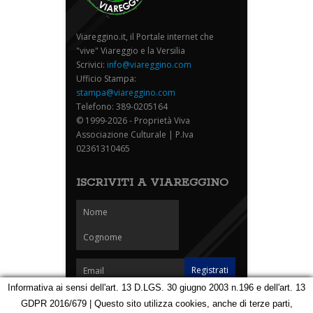
Viareggino.it, il Portale internet che
"vive" Viareggio e la Versilia
Scrivici:
info@viareggino.com
Ufficio Stampa:
stampa@viareggino.com
Telefono: 389-0205164
© 1999-2026 - Proprietà Viva
Associazione Culturale | P.Iva
02361310465
ISCRIVITI A VIAREGGINO
Informativa ai sensi dell'art. 13 D.LGS. 30 giugno 2003 n.196 e dell'art. 13
GDPR 2016/679 | Questo sito utilizza cookies, anche di terze parti,