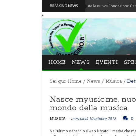
Carnevale - Nominata la nuova Fondazione Carnevale di 
BREAKING NEWS
HOME
NEWS
EVENTI
SPE
Sei qui:
Home
/
News
/
Musica
/
Det
Nasce myusic.me, nuov
mondo della musica
mercoledì 10 ottobre 2012
0
MUSICA
Nell’ultimo decennio il web è stato il media che 