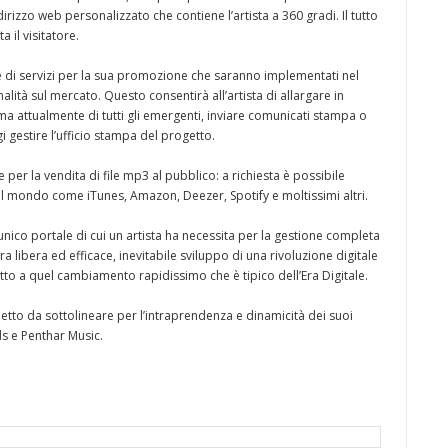
izzo web personalizzato che contiene l’artista a 360 gradi. Il tutto
 il visitatore.
ie di servizi per la sua promozione che saranno implementati nel
lità sul mercato. Questo consentirà all’artista di allargare in
ma attualmente di tutti gli emergenti, inviare comunicati stampa o
i gestire l’ufficio stampa del progetto.
er la vendita di file mp3 al pubblico: a richiesta è possibile
i del mondo come iTunes, Amazon, Deezer, Spotify e moltissimi altri.
ico portale di cui un artista ha necessita per la gestione completa
a libera ed efficace, inevitabile sviluppo di una rivoluzione digitale
to a quel cambiamento rapidissimo che è tipico dell’Era Digitale.
etto da sottolineare per l’intraprendenza e dinamicità dei suoi
ds e Penthar Music.