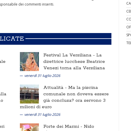
CA
ponsabile dei commenti inseriti.
CE
CO
OF
SP
BLICATE
TE
Festival La Versiliana -
La
ale
direttrice lucchese Beatrice
Venezi torna alla Versiliana
venerdì 31 luglio 2026
Attualità -
Ma la piscina
lla
comunale non doveva essere
no
già conclusa? ora servono 3
milioni di euro
venerdì 31 luglio 2026
ri
Forte dei Marmi -
Nido