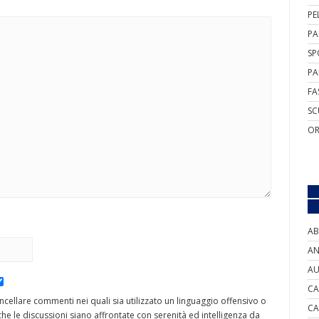
PE
PA
SP
PA
FA
SC
OR
AB
AN
AU
CA
cancellare commenti nei quali sia utilizzato un linguaggio offensivo o
CA
he le discussioni siano affrontate con serenità ed intelligenza da