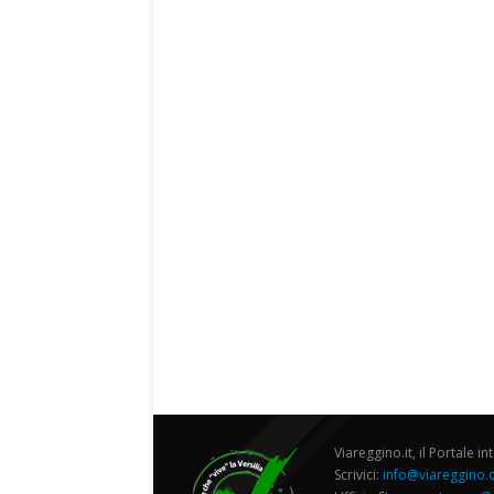
Viareggino.it, il Portale in
Scrivici:
info@viareggino