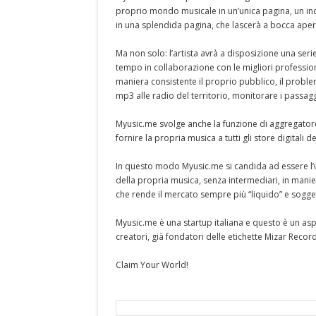
proprio mondo musicale in un’unica pagina, un indir
in una splendida pagina, che lascerà a bocca aperta
Ma non solo: l’artista avrà a disposizione una ser
tempo in collaborazione con le migliori professiona
maniera consistente il proprio pubblico, il proble
mp3 alle radio del territorio, monitorare i passagg
Myusic.me svolge anche la funzione di aggregatore p
fornire la propria musica a tutti gli store digital
In questo modo Myusic.me si candida ad essere l’un
della propria musica, senza intermediari, in manier
che rende il mercato sempre più “liquido” e sogget
Myusic.me è una startup italiana e questo è un asp
creatori, già fondatori delle etichette Mizar Recor
Claim Your World!