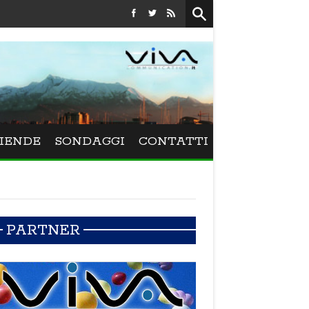
Festival La Versiliana - La direttrice lucchese Beatrice Vene
IENDE
SONDAGGI
CONTATTI
PARTNER