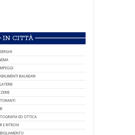
IN CITTÀ
BERGHI
NEMA
MPEGGI
ABILIMENTI BALNEARI
LATERIE
ZZERIE
STORANTI
B
TOGRAFIA ED OTTICA
R E RITROVI
BIGLIAMENTO