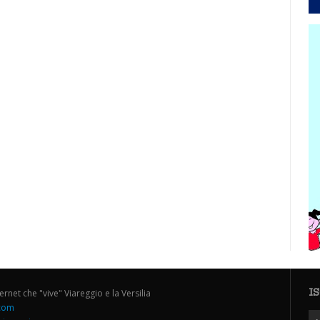
I
ternet che "vive" Viareggio e la Versilia
.com