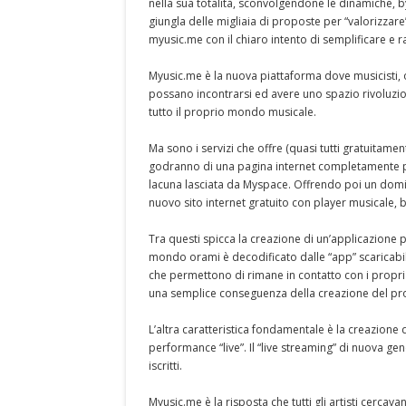
nella sua totalità, sconvolgendone le dinamiche, by
giungla delle migliaia di proposte per “valorizzare” 
myusic.me con il chiaro intento di semplificare e r
Myusic.me è la nuova piattaforma dove musicisti, or
possano incontrarsi ed avere uno spazio rivoluzion
tutto il proprio mondo musicale.
Ma sono i servizi che offre (quasi tutti gratuitamente
godranno di una pagina internet completamente per
lacuna lasciata da Myspace. Offrendo poi un dominio 
nuovo sito internet gratuito con player musicale, b
Tra questi spicca la creazione di un’applicazione p
mondo orami è decodificato dalle “app” scaricabil
che permettono di rimane in contatto con i propri 
una semplice conseguenza della creazione del prop
L’altra caratteristica fondamentale è la creazion
performance “live”. Il “live streaming” di nuova ge
iscritti.
Myusic.me è la risposta che tutti gli artisti cerca