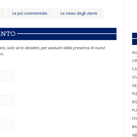
Le più commentate
Le news degli utenti
ENTO
to, solo se lo desideri, per avvisarti della presenza di nuovi
AL
i.
CI
CA
ST
GE
PI
RI
PU
FO
BA
AB