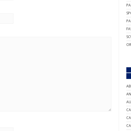
PA
SP
PA
FA
SC
OR
AB
AN
AU
CA
CA
CA