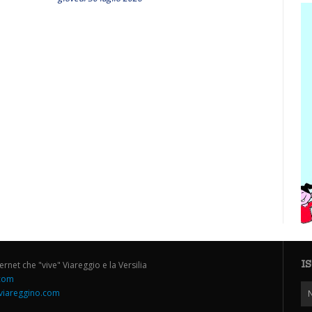
I
ternet che "vive" Viareggio e la Versilia
.com
iareggino.com