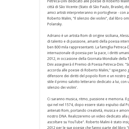
Petreca-Dini dedicato alle poesie di Roberto Mali
città di São Vicente (Stato di São Paulo, Brasile), 
amici artisti interpreteranno in portoghese - con 
Roberto Malini, "Il silenzio dei violini", dal libro
Polansky.
Adriano è un artista Rom di origine siciliana, Al
di talento e di passione, amanti della poesia inte
ben 800 mila rappresentanti. La famiglia Petreca-D
internazionale di poesia per la pace, i diritti uma
2012, in occasione della Giornata Mondiale della To
Dini assegnerà il Premio di Poesia Petreca-Dini. "S
accorda alle poesie di Roberto Malini," spiegano 
difensore dei diritti del popolo Rom e un nostro
stile il primo salotto letterario dedicato a lui, con
silenzio dei violini'.
Ci saranno musica, ritmo, passione e memoria. Il
qui nel nel 1574, dopo essere stato espulso dal Por
antenati Rom, portando creatività, musica e amore
nostro DNA. Realizzeremo un video dedicato alla pe
ascoltare su YouTube". Roberto Malini è stato in
2012 per le sue poesie che fanno parte del libro "Il 