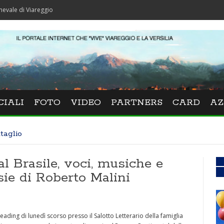
iareggio
CIALI
FOTO
VIDEO
PARTNERS
CARD
AZ
taglio
l Brasile, voci, musiche e
ie di Roberto Malini
ding di lunedì scorso presso il Salotto Letterario della famiglia