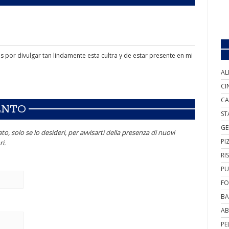
s por divulgar tan lindamente esta cultra y de estar presente en mi
AL
CI
CA
ENTO
ST
GE
to, solo se lo desideri, per avvisarti della presenza di nuovi
PI
i.
RI
PU
FO
BA
AB
PE