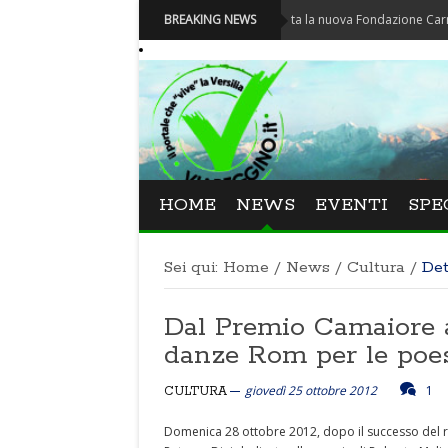
Carnevale - Nominata la nuova Fondazione Carnevale di V
BREAKING NEWS
HOME
NEWS
EVENTI
SPE
Sei qui:
Home
/
News
/
Cultura
/
Det
Dal Premio Camaiore a
danze Rom per le poes
giovedì 25 ottobre 2012
1
CULTURA
Domenica 28 ottobre 2012, dopo il successo del rea