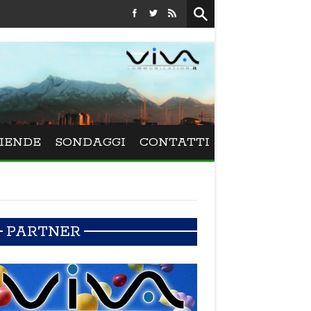
Festival La Versiliana - La direttrice lucchese Beatrice Venez
IENDE
SONDAGGI
CONTATTI
PARTNER