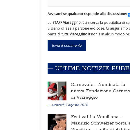
Avvisami se qualcuno risponde alla discussione:
Lo
STAFF Viareggino.it
si riserva la possibilità di 
vi siano offese a persone e/o cose. Ci auguriamo c
parte di tutti.
Viareggino.it
non è in alcun modo res
ULTIME NOTIZIE PUB
Carnevale -
Nominata la
nuova Fondazione Carnev
di Viareggio
venerdì 7 agosto 2026
Festival La Versiliana -
Maurizio Schweizer porta a
Versiliana il mito di Adria