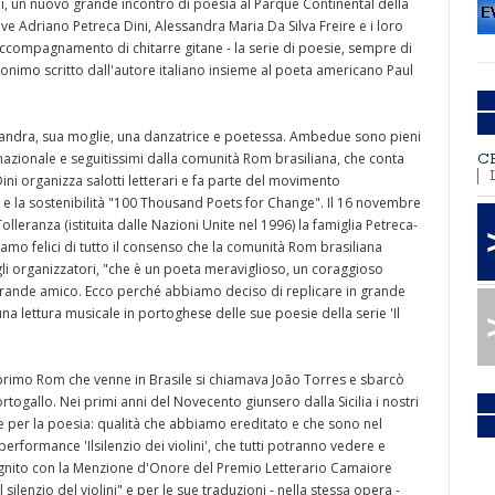
ni, un nuovo grande incontro di poesia al Parque Continental della
dove Adriano Petreca Dini, Alessandra Maria Da Silva Freire e i loro
accompagnamento di chitarre gitane - la serie di poesie, sempre di
 omonimo scritto dall'autore italiano insieme al poeta americano Paul
essandra, sua moglie, una danzatrice e poetessa. Ambedue sono pieni
rnazionale e seguitissimi dalla comunità Rom brasiliana, che conta
C
ini organizza salotti letterari e fa parte del movimento
ni e la sostenibilità "100 Thousand Poets for Change". Il 16 novembre
lleranza (istituita dalle Nazioni Unite nel 1996) la famiglia Petreca-
iamo felici di tutto il consenso che la comunità Rom brasiliana
gli organizzatori, "che è un poeta meraviglioso, un coraggioso
 grande amico. Ecco perché abbiamo deciso di replicare in grande
 una lettura musicale in portoghese delle sue poesie della serie 'Il
 primo Rom che venne in Brasile si chiamava João Torres e sbarcò
togallo. Nei primi anni del Novecento giunsero dalla Sicilia i nostri
 per la poesia: qualità che abbiamo ereditato e che sono nel
rformance 'Ilsilenzio dei violini', che tutti potranno vedere e
signito con la Menzione d'Onore del Premio Letterario Camaiore
silenzio del violini" e per le sue traduzioni - nella stessa opera -