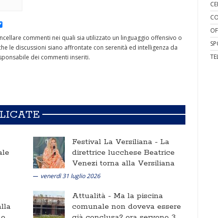
CE
CO
OF
cancellare commenti nei quali sia utilizzato un linguaggio offensivo o
SP
he le discussioni siano affrontate con serenità ed intelligenza da
TE
ponsabile dei commenti inseriti.
BLICATE
Festival La Versiliana -
La
ale
direttrice lucchese Beatrice
Venezi torna alla Versiliana
venerdì 31 luglio 2026
Attualità -
Ma la piscina
lla
comunale non doveva essere
no
già conclusa? ora servono 3