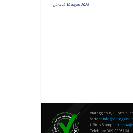
giovedì 30 luglio 2026
Viareggino.it, il Portale in
Scrivici:
info@viareggino
Ufficio Stampa:
stampa@v
Telefono: 389-0205164