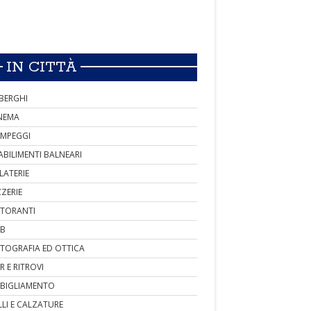
IN CITTÀ
BERGHI
NEMA
MPEGGI
ABILIMENTI BALNEARI
LATERIE
ZZERIE
STORANTI
B
TOGRAFIA ED OTTICA
R E RITROVI
BIGLIAMENTO
LLI E CALZATURE