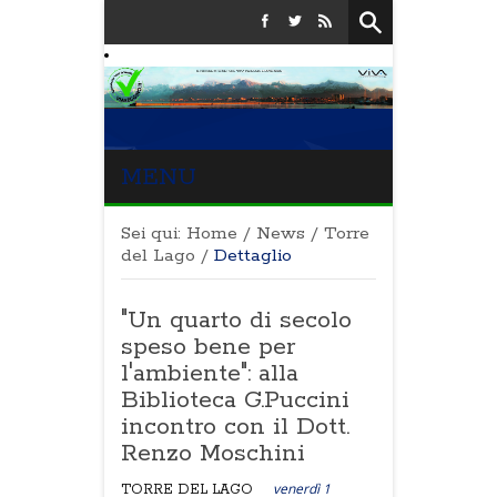
MENU
Sei qui:
Home
/
News
/
Torre
del Lago
/
Dettaglio
"Un quarto di secolo
speso bene per
l'ambiente": alla
Biblioteca G.Puccini
incontro con il Dott.
Renzo Moschini
venerdì 1
TORRE DEL LAGO