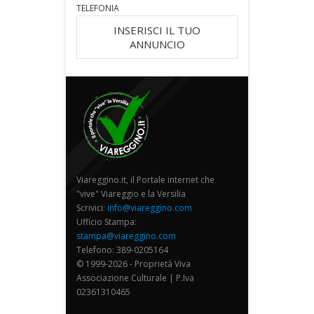
TELEFONIA
INSERISCI IL TUO
ANNUNCIO
Viareggino.it, il Portale internet che
"vive" Viareggio e la Versilia
Scrivici:
info@viareggino.com
Ufficio Stampa:
stampa@viareggino.com
Telefono: 389-0205164
© 1999-2026 - Proprietà Viva
Associazione Culturale | P.Iva
02361310465