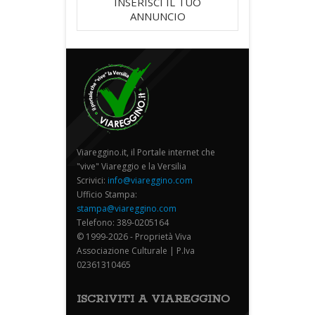
INSERISCI IL TUO
ANNUNCIO
Viareggino.it, il Portale internet che
"vive" Viareggio e la Versilia
Scrivici:
info@viareggino.com
Ufficio Stampa:
stampa@viareggino.com
Telefono: 389-0205164
© 1999-2026 - Proprietà Viva
Associazione Culturale | P.Iva
02361310465
ISCRIVITI A VIAREGGINO