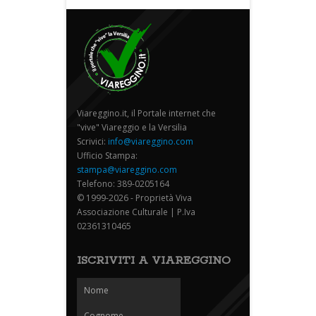
Viareggino.it, il Portale internet che
"vive" Viareggio e la Versilia
Scrivici:
info@viareggino.com
Ufficio Stampa:
stampa@viareggino.com
Telefono: 389-0205164
© 1999-2026 - Proprietà Viva
Associazione Culturale | P.Iva
02361310465
ISCRIVITI A VIAREGGINO