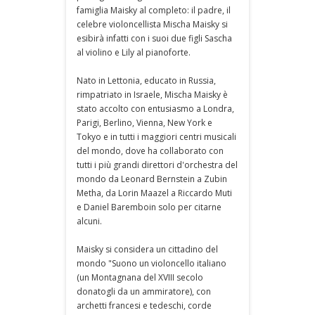
famiglia Maisky al completo: il padre, il
celebre violoncellista Mischa Maisky si
esibirà infatti con i suoi due figli Sascha
al violino e Lily al pianoforte.
Nato in Lettonia, educato in Russia,
rimpatriato in Israele, Mischa Maisky è
stato accolto con entusiasmo a Londra,
Parigi, Berlino, Vienna, New York e
Tokyo e in tutti i maggiori centri musicali
del mondo, dove ha collaborato con
tutti i più grandi direttori d'orchestra del
mondo da Leonard Bernstein a Zubin
Metha, da Lorin Maazel a Riccardo Muti
e Daniel Baremboin solo per citarne
alcuni.
Maisky si considera un cittadino del
mondo "Suono un violoncello italiano
(un Montagnana del XVIII secolo
donatogli da un ammiratore), con
archetti francesi e tedeschi, corde