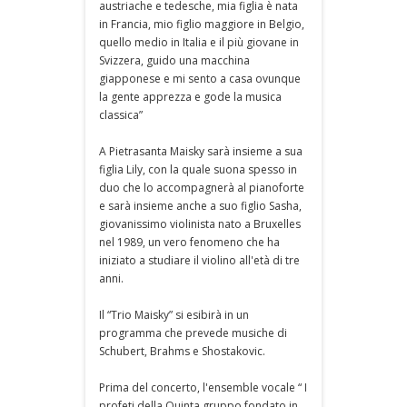
austriache e tedesche, mia figlia è nata
in Francia, mio figlio maggiore in Belgio,
quello medio in Italia e il più giovane in
Svizzera, guido una macchina
giapponese e mi sento a casa ovunque
la gente apprezza e gode la musica
classica”
A Pietrasanta Maisky sarà insieme a sua
figlia Lily, con la quale suona spesso in
duo che lo accompagnerà al pianoforte
e sarà insieme anche a suo figlio Sasha,
giovanissimo violinista nato a Bruxelles
nel 1989, un vero fenomeno che ha
iniziato a studiare il violino all'età di tre
anni.
Il “Trio Maisky” si esibirà in un
programma che prevede musiche di
Schubert, Brahms e Shostakovic.
Prima del concerto, l'ensemble vocale “ I
profeti della Quinta gruppo fondato in