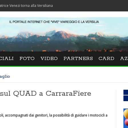
zi torna alla Versiliana
CIALI
FOTO
VIDEO
PARTNERS
CARD
AZ
aglio
 sul QUAD a CarraraFiere
oli, accompagnati dai genitori, la possibilità di guidare i motocicli a