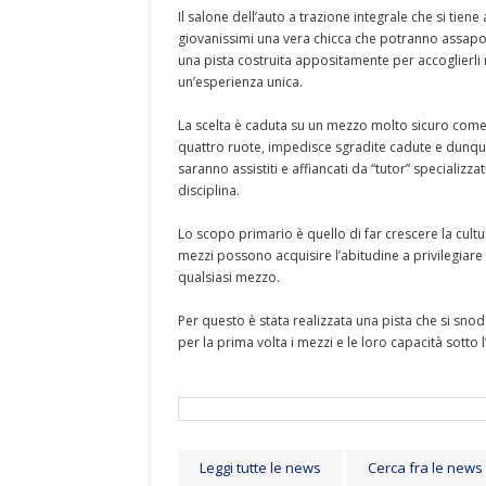
Il salone dell’auto a trazione integrale che si tie
giovanissimi una vera chicca che potranno assapor
una pista costruita appositamente per accoglierli
un’esperienza unica.
La scelta è caduta su un mezzo molto sicuro come
quattro ruote, impedisce sgradite cadute e dunque
saranno assistiti e affiancati da “tutor” specializz
disciplina.
Lo scopo primario è quello di far crescere la cult
mezzi possono acquisire l’abitudine a privilegiare 
qualsiasi mezzo.
Per questo è stata realizzata una pista che si snod
per la prima volta i mezzi e le loro capacità sotto l’
Leggi tutte le news
Cerca fra le news