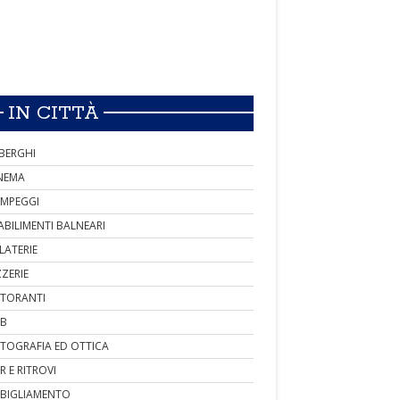
IN CITTÀ
BERGHI
NEMA
MPEGGI
ABILIMENTI BALNEARI
LATERIE
ZZERIE
STORANTI
B
TOGRAFIA ED OTTICA
R E RITROVI
BIGLIAMENTO