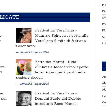
PE
PA
BLICATE
SP
PA
Festival La Versiliana -
FA
e
Maurizio Schweizer porta alla
SC
a
Versiliana il mito di Adriano
OR
Celentano
venerdì 31 luglio 2026
Forte dei Marmi -
Nido
ere
d'Infanzia Moscardino, aperte
 3
le iscrizioni per 2 posti nella
AB
sezione piccoli
AN
venerdì 31 luglio 2026
AU
ne
Festival La Versiliana -
CA
i sul
Domani Paolo del Debbio
CA
introdurrà Enzo Manes: