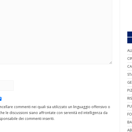
AL
CI
CA
ST
GE
PI
RI
PU
cancellare commenti nei quali sia utilizzato un linguaggio offensivo o
he le discussioni siano affrontate con serenità ed intelligenza da
FO
ponsabile dei commenti inseriti.
BA
AB