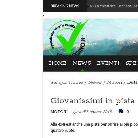
Festival La Versiliana - La direttrice lucchese Beatrice Vene
BREAKING NEWS
HOME
NEWS
EVENTI
SPE
Sei qui:
Home
/
News
/
Motori
/
Dett
Giovanissimi in pista
giovedì 3 ottobre 2013
0
MOTORI
Alla 4x4Fest anche una pista per offrire ai più picc
quattro ruote.