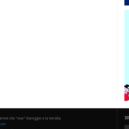
I
ternet che "vive" Viareggio e la Versilia
.com