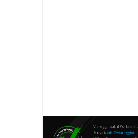
Viareggino.it, il Portale in
Scrivici:
info@viareggino