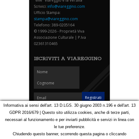
"vive" Viareggio e la Versilia
Scrivici:
info@viareggino.com
Ufficio Stampa:
stampa@viareggino.com
Telefono: 389-0205164
© 1999-2026 - Proprietà Viva
Associazione Culturale | P.Iva
02361310465
ISCRIVITI A VIAREGGINO
Informativa ai sensi dell'art. 13 D.LGS. 30 giugno 2003 n.196 e dell'art. 13
GDPR 2016/679 | Questo sito utilizza cookies, anche di terze parti,
Homepage
Notizie
Speciali
Eventi
Foto Carnevale
necessari al funzionamento e per inviarti pubblicità e servizi in linea con
Foto Viareggino
Partners
Contatti
le tue preferenze.
Privacy e Cookie Policy
Mappa
Chiudendo questo banner, scorrendo questa pagina o cliccando