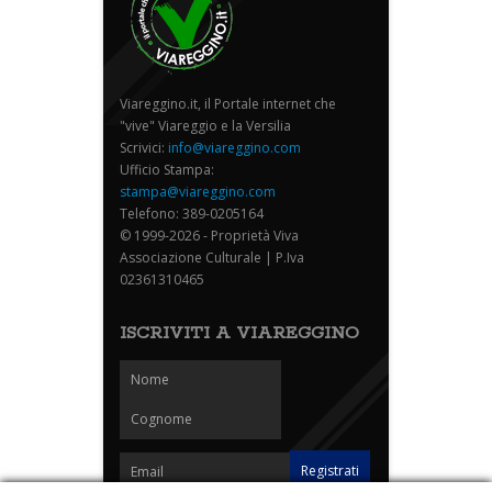
Viareggino.it, il Portale internet che
"vive" Viareggio e la Versilia
Scrivici:
info@viareggino.com
Ufficio Stampa:
stampa@viareggino.com
Telefono: 389-0205164
© 1999-2026 - Proprietà Viva
Associazione Culturale | P.Iva
02361310465
ISCRIVITI A VIAREGGINO