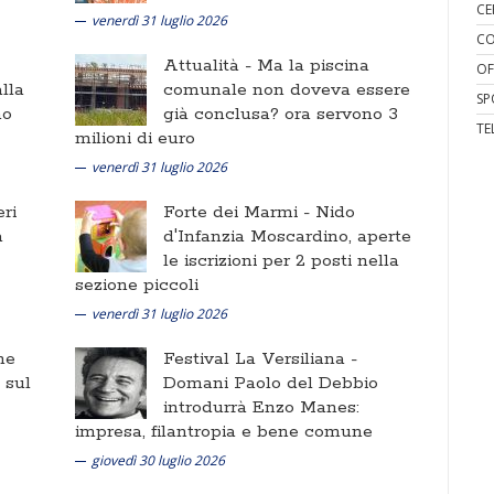
CE
venerdì 31 luglio 2026
CO
Attualità -
Ma la piscina
OF
lla
comunale non doveva essere
SP
no
già conclusa? ora servono 3
TE
milioni di euro
venerdì 31 luglio 2026
ri
Forte dei Marmi -
Nido
a
d'Infanzia Moscardino, aperte
le iscrizioni per 2 posti nella
sezione piccoli
venerdì 31 luglio 2026
ne
Festival La Versiliana -
i sul
Domani Paolo del Debbio
introdurrà Enzo Manes:
impresa, filantropia e bene comune
giovedì 30 luglio 2026