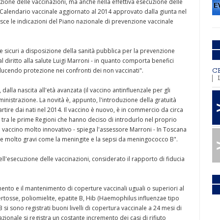
zione delle vaccinazioni, ma anche nella effettiva esecuzione delle
 Calendario vaccinale aggiornato al 2014 approvato dalla giunta nel
isce le indicazioni del Piano nazionale di prevenzione vaccinale
i e sicuri a disposizione della sanità pubblica per la prevenzione
 al diritto alla salute Luigi Marroni - in quanto comporta benefici
inducendo protezione nei confronti dei non vaccinati".
C
dalla nascita all'età avanzata (il vaccino antinfluenzale per gli
inistrazione. La novità è, appunto, l'introduzione della gratuità
tire dai nati nel 2014. Il vaccino è nuovo, è in commercio da circa
 tra le prime Regioni che hanno deciso di introdurlo nel proprio
 vaccino molto innovativo - spiega l'assessore Marroni - In Toscana
ie molto gravi come la meningite e la sepsi da meningococco B".
nell'esecuzione delle vaccinazioni, considerato il rapporto di fiducia
imento e il mantenimento di coperture vaccinali uguali o superiori al
ertosse, poliomielite, epatite B, Hib (Haemophilus influenzae tipo
3 si sono registrati buoni livelli di copertura vaccinale a 24 mesi di
azionale si registra un costante incremento dei casi di rifiuto