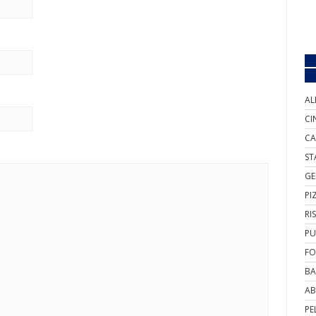
AL
CI
CA
ST
GE
PI
RI
PU
FO
BA
AB
PE