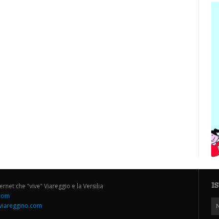
I
ternet che "vive" Viareggio e la Versilia
.com
iareggino.com