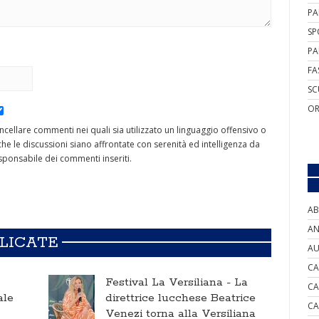
PA
SP
PA
FA
SC
OR
cancellare commenti nei quali sia utilizzato un linguaggio offensivo o
he le discussioni siano affrontate con serenità ed intelligenza da
ponsabile dei commenti inseriti.
AB
AN
BLICATE
AU
CA
Festival La Versiliana -
La
CA
ale
direttrice lucchese Beatrice
CA
Venezi torna alla Versiliana