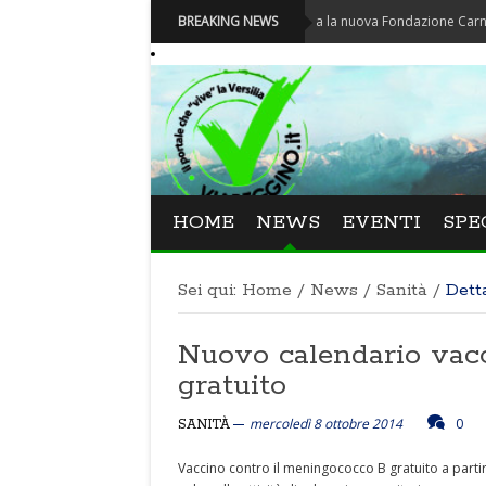
Carnevale - Nominata la nuova Fondazione Carnevale di V
BREAKING NEWS
HOME
NEWS
EVENTI
SPE
Sei qui:
Home
/
News
/
Sanità
/
Dett
Nuovo calendario vac
gratuito
mercoledì 8 ottobre 2014
0
SANITÀ
Vaccino contro il meningococco B gratuito a partir