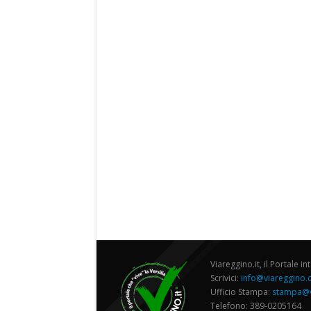
Viareggino.it, il Portale in
Scrivici:
info@viareggino
Ufficio Stampa:
stampa@v
Telefono: 389-0205164