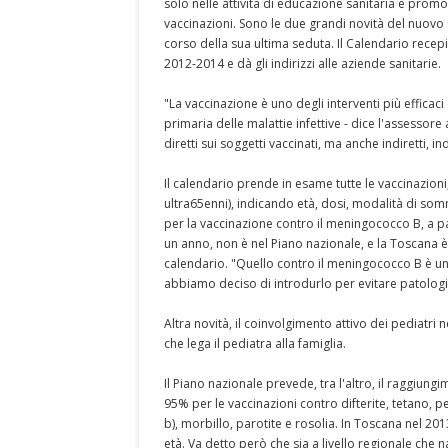
solo nelle attività di educazione sanitaria e promo
vaccinazioni. Sono le due grandi novità del nuovo
corso della sua ultima seduta. Il Calendario recep
2012-2014 e dà gli indirizzi alle aziende sanitarie.
"La vaccinazione è uno degli interventi più efficac
primaria delle malattie infettive - dice l'assessore
diretti sui soggetti vaccinati, ma anche indiretti, 
Il calendario prende in esame tutte le vaccinazioni, 
ultra65enni), indicando età, dosi, modalità di somm
per la vaccinazione contro il meningococco B, a par
un anno, non è nel Piano nazionale, e la Toscana è
calendario. "Quello contro il meningococco B è un
abbiamo deciso di introdurlo per evitare patolog
Altra novità, il coinvolgimento attivo dei pediatri 
che lega il pediatra alla famiglia.
Il Piano nazionale prevede, tra l'altro, il raggiung
95% per le vaccinazioni contro difterite, tetano, p
b), morbillo, parotite e rosolia. In Toscana nel 201
età. Va detto però che sia a livello regionale che n