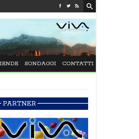
Festival La Versiliana - La direttrice lucchese Beatrice Venez
IENDE
SONDAGGI
CONTATTI
PARTNER