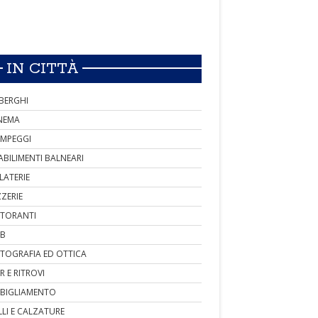
IN CITTÀ
BERGHI
NEMA
MPEGGI
ABILIMENTI BALNEARI
LATERIE
ZZERIE
STORANTI
B
TOGRAFIA ED OTTICA
R E RITROVI
BIGLIAMENTO
LLI E CALZATURE