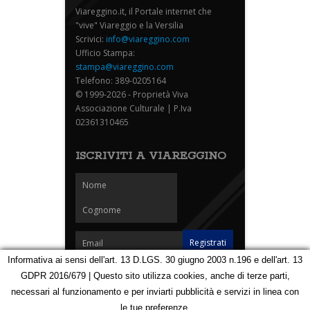
Viareggino.it, il Portale internet che
"vive" Viareggio e la Versilia
Scrivici:
info@viareggino.com
Ufficio Stampa:
stampa@viareggino.com
Telefono: 389-0205164
© 1999-2026 - Proprietà Viva
Associazione Culturale | P.Iva
02361310465
ISCRIVITI A VIAREGGINO
Informativa ai sensi dell'art. 13 D.LGS. 30 giugno 2003 n.196 e dell'art. 13
GDPR 2016/679 | Questo sito utilizza cookies, anche di terze parti,
Homepage
Notizie
Speciali
Eventi
Foto Carnevale
necessari al funzionamento e per inviarti pubblicità e servizi in linea con
Foto Viareggino
Partners
Contatti
le tue preferenze.