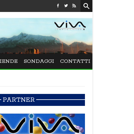
Festival La Versiliana - La direttrice lucchese Beatrice Venez
IENDE
SONDAGGI
CONTATTI
PARTNER