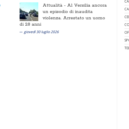
CA
Attualità -
Al Versilia ancora
CA
un episodio di inaudita
CE
violenza. Arrestato un uomo
di 28 anni
CO
giovedì 30 luglio 2026
OF
SP
TE