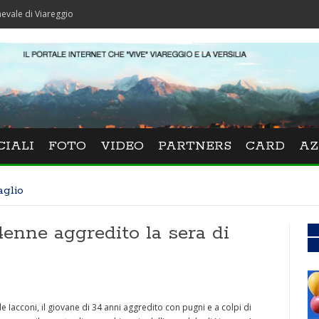
iareggio
CIALI
FOTO
VIDEO
PARTNERS
CARD
AZ
aglio
34enne aggredito la sera di
e Iacconi, il giovane di 34 anni aggredito con pugni e a colpi di