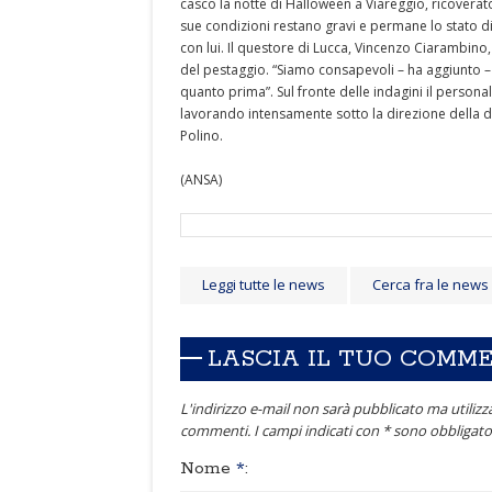
casco la notte di Halloween a Viareggio, ricoverat
sue condizioni restano gravi e permane lo stato di 
con lui. Il questore di Lucca, Vincenzo Ciarambino,
del pestaggio. “Siamo consapevoli – ha aggiunto –
quanto prima”. Sul fronte delle indagini il persona
lavorando intensamente sotto la direzione della di
Polino.
(ANSA)
Leggi tutte le news
Cerca fra le news
LASCIA IL TUO COMM
L'indirizzo e-mail non sarà pubblicato ma utilizza
commenti. I campi indicati con * sono obbligator
Nome
*
: