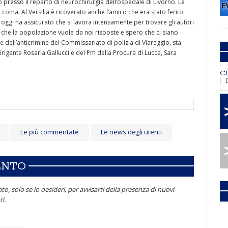
o presso il reparto di neurochirurgia dell’ospedale di Livorno. Le
coma. Al Versilia è ricoverato anche l’amico che era stato ferito
 oggi ha assicurato che si lavora intensamente per trovare gli autori
 che la popolazione vuole da noi risposte e spero che ci siano
le dell’anticrimine del Commissariato di polizia di Viareggio, sta
rigente Rosaria Gallucci e del Pm della Procura di Lucca, Sara
C
Le più commentate
Le news degli utenti
ENTO
to, solo se lo desideri, per avvisarti della presenza di nuovi
i.