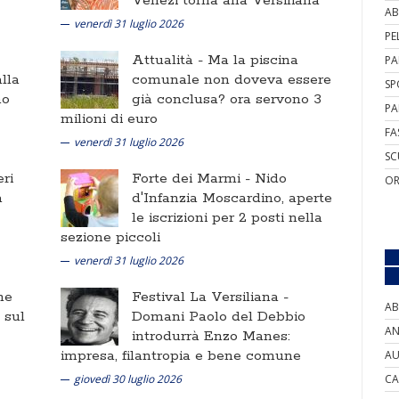
Venezi torna alla Versiliana
AB
venerdì 31 luglio 2026
PE
Attualità -
Ma la piscina
PA
lla
comunale non doveva essere
SP
no
già conclusa? ora servono 3
PA
milioni di euro
FA
venerdì 31 luglio 2026
SC
ri
Forte dei Marmi -
Nido
OR
a
d'Infanzia Moscardino, aperte
le iscrizioni per 2 posti nella
sezione piccoli
venerdì 31 luglio 2026
ne
Festival La Versiliana -
AB
i sul
Domani Paolo del Debbio
AN
introdurrà Enzo Manes:
impresa, filantropia e bene comune
AU
giovedì 30 luglio 2026
CA