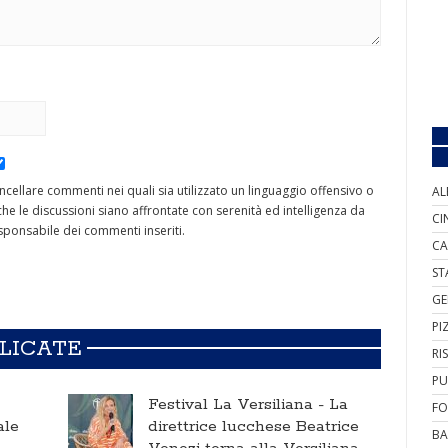
cancellare commenti nei quali sia utilizzato un linguaggio offensivo o
AL
he le discussioni siano affrontate con serenità ed intelligenza da
CI
ponsabile dei commenti inseriti.
CA
ST
GE
PI
BLICATE
RI
PU
Festival La Versiliana -
La
FO
ale
direttrice lucchese Beatrice
BA