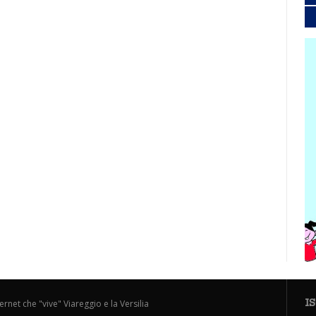
I
ternet che "vive" Viareggio e la Versilia