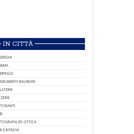
IN CITTÀ
BERGHI
NEMA
MPEGGI
ABILIMENTI BALNEARI
LATERIE
ZZERIE
STORANTI
B
TOGRAFIA ED OTTICA
R E RITROVI