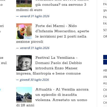
no
già conclusa? ora servono 3
PA
milioni di euro
SP
venerdì 31 luglio 2026
PA
FA
ri
Forte dei Marmi -
Nido
SC
a
d'Infanzia Moscardino, aperte
le iscrizioni per 2 posti nella
OR
sezione piccoli
venerdì 31 luglio 2026
ne
Festival La Versiliana -
i sul
Domani Paolo del Debbio
introdurrà Enzo Manes:
AB
impresa, filantropia e bene comune
AN
giovedì 30 luglio 2026
AU
Attualità -
Al Versilia ancora
CA
un episodio di inaudita
CA
violenza. Arrestato un uomo
CA
di 28 anni