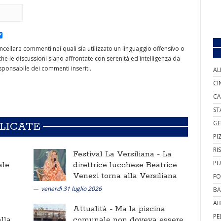
cancellare commenti nei quali sia utilizzato un linguaggio offensivo o
he le discussioni siano affrontate con serenità ed intelligenza da
ponsabile dei commenti inseriti.
AL
CI
CA
ST
GE
BLICATE
PI
RI
Festival La Versiliana -
La
PU
ale
direttrice lucchese Beatrice
Venezi torna alla Versiliana
FO
venerdì 31 luglio 2026
BA
AB
Attualità -
Ma la piscina
PE
lla
comunale non doveva essere