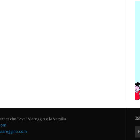
I
ternet che "vive" Viareggio e la Versilia
.com
iareggino.com