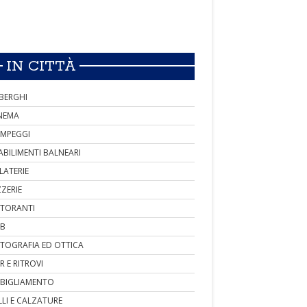
IN CITTÀ
BERGHI
NEMA
MPEGGI
ABILIMENTI BALNEARI
LATERIE
ZZERIE
STORANTI
B
TOGRAFIA ED OTTICA
R E RITROVI
BIGLIAMENTO
LLI E CALZATURE