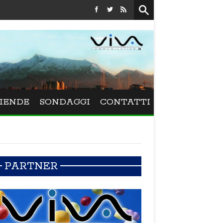
Festival La Versiliana - La direttrice lucchese Beatrice Vene
IENDE
SONDAGGI
CONTATTI
PARTNER