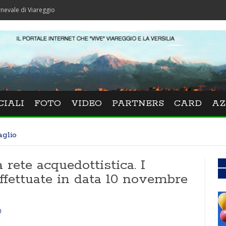
Viareggio
CIALI
FOTO
VIDEO
PARTNERS
CARD
AZ
aglio
a rete acquedottistica. I
 effettuate in data 10 novembre
0