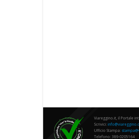
Viareggino.it, il Portale in
Scrivici:
info@viareggino
Ufficio Stampa:
stampa@v
Telefono: 389-0205164