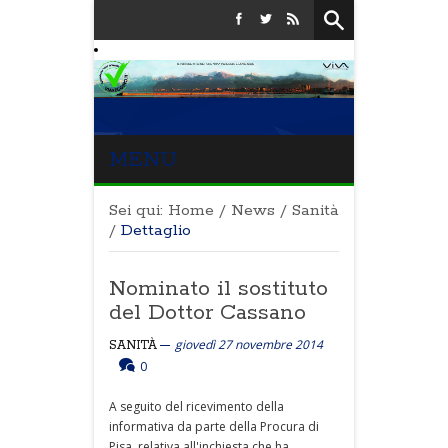
MENU
Sei qui:
Home
/
News
/
Sanità
/
Dettaglio
Nominato il sostituto
del Dottor Cassano
giovedì 27 novembre 2014
SANITÀ
0
A seguito del ricevimento della
informativa da parte della Procura di
Pisa, relativa all'inchiesta che ha