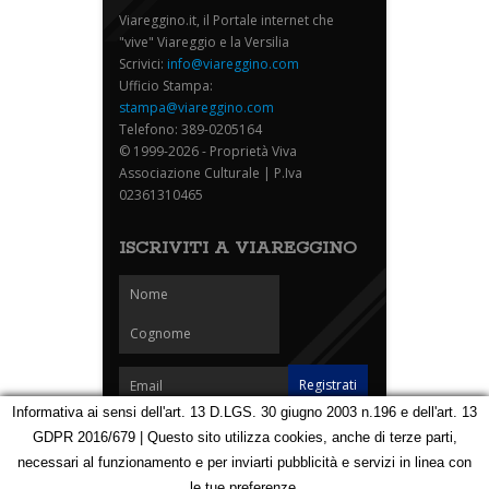
Viareggino.it, il Portale internet che
"vive" Viareggio e la Versilia
Scrivici:
info@viareggino.com
Ufficio Stampa:
stampa@viareggino.com
Telefono: 389-0205164
© 1999-2026 - Proprietà Viva
Associazione Culturale | P.Iva
02361310465
ISCRIVITI A VIAREGGINO
Informativa ai sensi dell'art. 13 D.LGS. 30 giugno 2003 n.196 e dell'art. 13
GDPR 2016/679 | Questo sito utilizza cookies, anche di terze parti,
Homepage
Notizie
Speciali
Eventi
Foto Carnevale
necessari al funzionamento e per inviarti pubblicità e servizi in linea con
Foto Viareggino
Partners
Contatti
le tue preferenze.