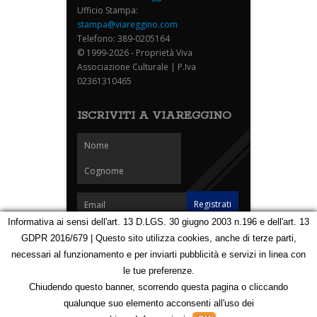
Ufficio Stampa:
stampa@viareggino.com
Telefono: 389-0205164
© 1999-2026 - Proprietà Viva
Associazione Culturale | P.Iva
02361310465
ISCRIVITI A VIAREGGINO
Informativa ai sensi dell'art. 13 D.LGS. 30 giugno 2003 n.196 e dell'art. 13
GDPR 2016/679 | Questo sito utilizza cookies, anche di terze parti,
Homepage
Notizie
Speciali
Eventi
Foto Carnevale
necessari al funzionamento e per inviarti pubblicità e servizi in linea con
Foto Viareggino
Partners
Contatti
le tue preferenze.
Privacy e Cookie Policy
Mappa
Chiudendo questo banner, scorrendo questa pagina o cliccando
qualunque suo elemento acconsenti all'uso dei
123106282