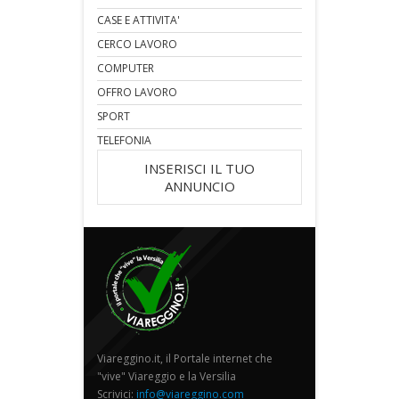
CASE E ATTIVITA'
CERCO LAVORO
COMPUTER
OFFRO LAVORO
SPORT
TELEFONIA
INSERISCI IL TUO
ANNUNCIO
Viareggino.it, il Portale internet che
"vive" Viareggio e la Versilia
Scrivici:
info@viareggino.com