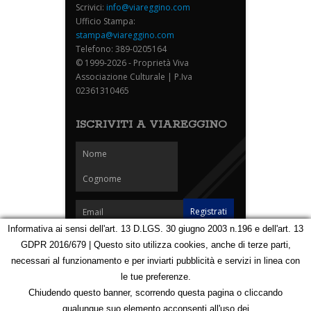
Scrivici:
info@viareggino.com
Ufficio Stampa:
stampa@viareggino.com
Telefono: 389-0205164
© 1999-2026 - Proprietà Viva
Associazione Culturale | P.Iva
02361310465
ISCRIVITI A VIAREGGINO
Informativa ai sensi dell'art. 13 D.LGS. 30 giugno 2003 n.196 e dell'art. 13
GDPR 2016/679 | Questo sito utilizza cookies, anche di terze parti,
Homepage
Notizie
Speciali
Eventi
Foto Carnevale
necessari al funzionamento e per inviarti pubblicità e servizi in linea con
Foto Viareggino
Partners
Contatti
le tue preferenze.
Privacy e Cookie Policy
Mappa
Chiudendo questo banner, scorrendo questa pagina o cliccando
qualunque suo elemento acconsenti all'uso dei