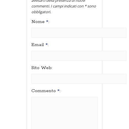
avvisarti della presenza di nuovi
commenti. I campi indicati con * sono
obbligatori.
Nome
*
:
Email
*
:
Sito Web:
Commento
*
: