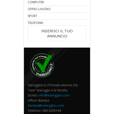
COMPUTER
OFFRO LAVORO
SPORT
TELEFONIA
INSERISCI IL TUO
ANNUNCIO
Viareggino.it, il Portale internet che
"vive" Viareggio e la Versilia
Scrivici:
info@viareggino.com
Ufficio Stampa:
stampa@viareggino.com
Telefono: 389-0205164