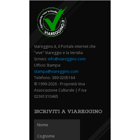
Viareggino.it, il Portale internet che
"vive" Viareggio e la Versilia
Scrivici:
info@viareggino.com
Ufficio Stampa:
stampa@viareggino.com
Telefono: 389-0205164
© 1999-2026 - Proprietà Viva
Associazione Culturale | P.Iva
02361310465
ISCRIVITI A VIAREGGINO