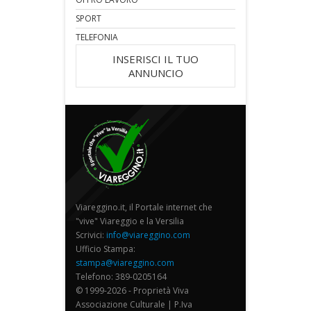
SPORT
TELEFONIA
INSERISCI IL TUO
ANNUNCIO
Viareggino.it, il Portale internet che
"vive" Viareggio e la Versilia
Scrivici:
info@viareggino.com
Ufficio Stampa:
stampa@viareggino.com
Telefono: 389-0205164
© 1999-2026 - Proprietà Viva
Associazione Culturale | P.Iva